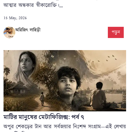
আত্মার অন্ধকার স্বীকারোক্তি।...
15 May, 2026
অরিজিৎ লাহিড়ী
পড়ুন
মাটির মানুষের মেটাফিজিক্স: পর্ব ৭
অপুর শেকড়ের টান আর সর্বজয়ার নিঃশব্দ সংগ্রাম—এই লেখায়