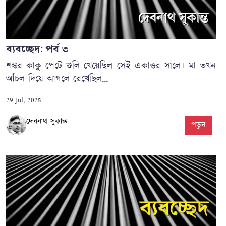
ব্যবচ্ছেদ: পর্ব ৩
শঙ্কর কাকু পেটে গুলি খেয়েছিল সেই একাত্তর সালে। মা তখন
আঁচল দিয়ে আগলে রেখেছিল...
29 Jul, 2025
দেবনাথ সুকান্ত
পড়ুন