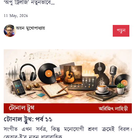
‘অপু ট্রিলজি’ নতুনভাবে...
11 May, 2026
অয়ন মুখোপাধ্যায়
পড়ুন
টোনাল ট্রুথ: পর্ব ১১
সংগীত এখন সর্বত্র, কিন্তু মনোযোগী শ্রবণ ক্রমেই বিরল।
কেতাব-ই’র নতুন ধারাবাহিক...