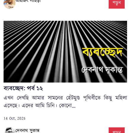
অরিজিৎ লাহিড়ী
পড়ুন
ব্যবচ্ছেদ: পর্ব ১২
এখন দেখছি আমার সামনের হেঁটমুণ্ড পৃথিবীতে কিছু মহিলা
এসেছে। এদের আমি চিনি। কোনো...
14 Oct, 2025
দেবনাথ সুকান্ত
পড়ুন