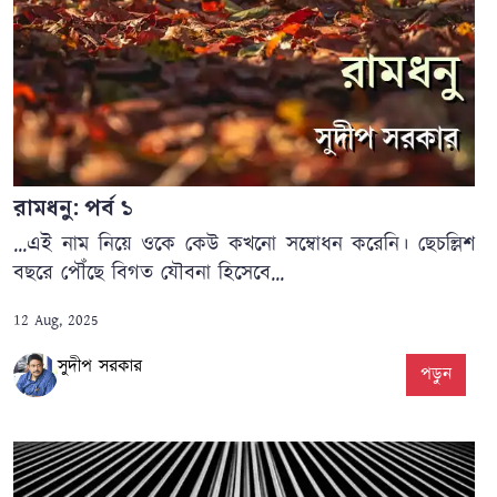
রামধনু: পর্ব ১
...এই নাম নিয়ে ওকে কেউ কখনো সম্বোধন করেনি। ছেচল্লিশ
বছরে পৌঁছে বিগত যৌবনা হিসেবে...
12 Aug, 2025
সুদীপ সরকার
পড়ুন