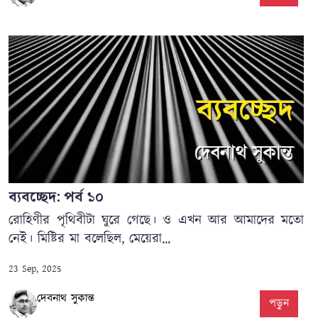
ব্যবচ্ছেদ: পর্ব ১০
রোহিণীর পৃথিবীটা ঘুরে গেছে। ও এখন আর আমাদের মতো
নেই। মিষ্টির মা বলেছিল, মেয়েরা...
23 Sep, 2025
দেবনাথ সুকান্ত
পড়ুন