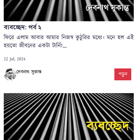
ব্যবচ্ছেদ: পর্ব ২
ফিরে এলাম আবার আমার নিজস্ব কুঠুরির মধ্যে। মনে হল এই
হয়তো জীবনের একটা টার্নিং...
22 Jul, 2025
দেবনাথ সুকান্ত
পড়ুন