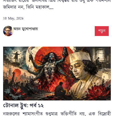
সত্যজিৎ রায়ের ‘জলসাঘর’-এর বিশ্বম্ভর রায় শুধু এক পতনশীল
জমিদার নন, তিনি মহাকাল,...
18 May, 2026
অয়ন মুখোপাধ্যায়
পড়ুন
টোনাল ট্রুথ: পর্ব ১২
নজরুলের শ্যামাসংগীত শুধুমাত্র ভক্তিগীতি নয়, এক বিদ্রোহী