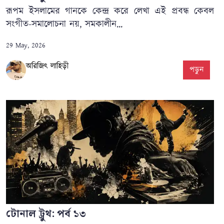
রূপম ইসলামের গানকে কেন্দ্র করে লেখা এই প্রবন্ধ কেবল
সংগীত-সমালোচনা নয়, সমকালীন...
29 May, 2026
অরিজিৎ লাহিড়ী
পড়ুন
টোনাল ট্রুথ: পর্ব ১৩