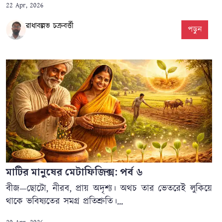
22 Apr, 2026
রাধাবল্লভ চক্রবর্ত্তী
পড়ুন
মাটির মানুষের মেটাফিজিক্স: পর্ব ৬
বীজ—ছোটো, নীরব, প্রায় অদৃশ্য। অথচ তার ভেতরেই লুকিয়ে
থাকে ভবিষ্যতের সমগ্র প্রতিশ্রুতি।...