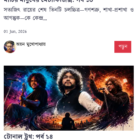
মাটির মানুষের মেটাফিজিক্স: পর্ব ১০
সত্যজিৎ রায়ের শেষ তিনটি চলচ্চিত্র—গণশত্রু, শাখা-প্রশাখা ও
আগন্তুক—কে কেন্দ্র...
01 Jun, 2026
অয়ন মুখোপাধ্যায়
পড়ুন
টোনাল ট্রুথ: পর্ব ১৪