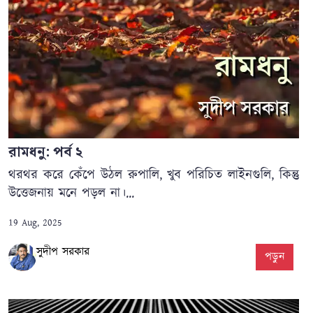
রামধনু: পর্ব ২
থরথর করে কেঁপে উঠল রুপালি, খুব পরিচিত লাইনগুলি, কিন্তু
উত্তেজনায় মনে পড়ল না।...
19 Aug, 2025
সুদীপ সরকার
পড়ুন