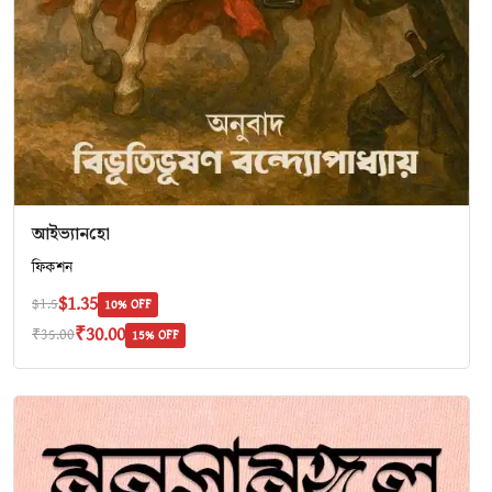
আইভ্যান‌হো
ফিকশন
$1.35
$1.5
10% OFF
₹30.00
₹35.00
15% OFF