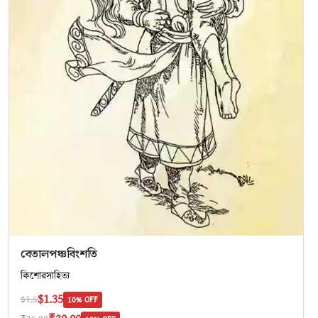
বেতালপঞ্চবিংশতি
কিশোরসাহিত্য
$1.35
$1.5
10% OFF