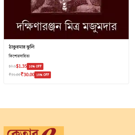
ঠাকুরমার ঝুলি
কিশোরসাহিত্য
$1.35
$1.5
10% OFF
₹30.00
₹35.00
15% OFF