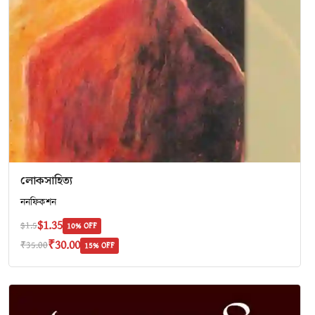
লোকসাহিত্য
ননফিকশন
$1.35
$1.5
10% OFF
₹30.00
₹35.00
15% OFF