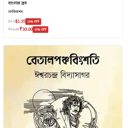
বাংলার ব্রত
ননফিকশন
$1.35
$1.5
10% OFF
₹30.00
₹35.00
15% OFF