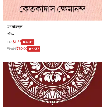
মনসামঙ্গল
কবিতা
$1.35
$1.5
10% OFF
₹30.00
₹35.00
15% OFF