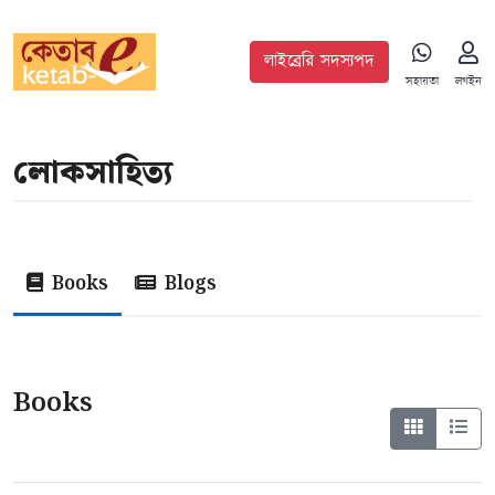
লাইব্রেরি সদস্যপদ
সহায়তা
লগইন
লোকসাহিত‍্য
Books
Blogs
Books