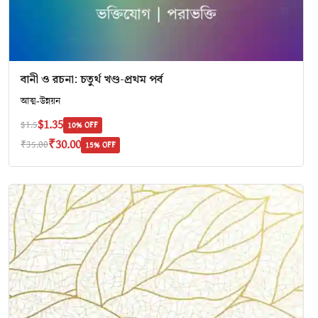
বানী ও রচনা: চতুর্থ খণ্ড-প্রথম পর্ব
আত্ম-উন্নয়ন
$1.35
$1.5
10% OFF
₹30.00
₹35.00
15% OFF