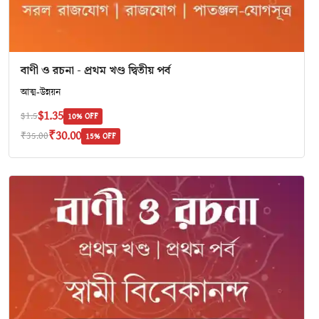
বাণী ও রচনা - প্রথম খণ্ড দ্বিতীয় পর্ব
আত্ম-উন্নয়ন
$1.35
$1.5
10% OFF
₹30.00
₹35.00
15% OFF