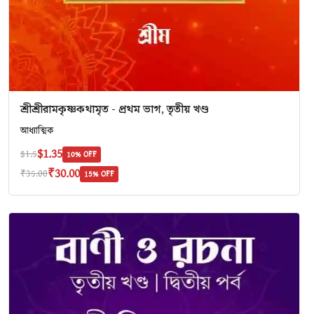
শ্রীশ্রীরামকৃষ্ণকথামৃত - প্রথম ভাগ, তৃতীয় খণ্ড
আধ্যাত্মিক
$1.35
$1.5
10% OFF
₹30.00
₹35.00
15% OFF