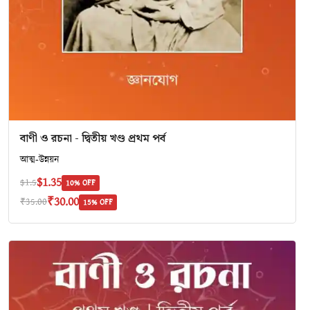
বাণী ও রচনা - দ্বিতীয় খণ্ড প্রথম পর্ব
আত্ম-উন্নয়ন
$1.35
$1.5
10% OFF
₹30.00
₹35.00
15% OFF