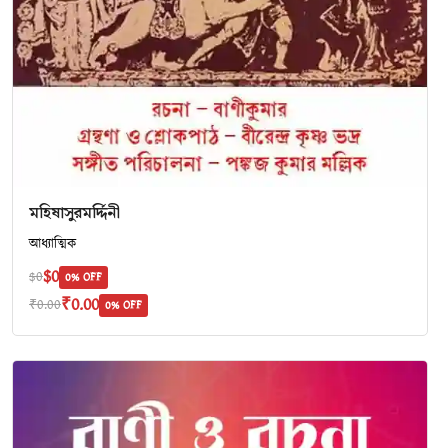
মহিষাসুরমর্দ্দিনী
আধ্যাত্মিক
$0
$0
0% OFF
₹0.00
₹0.00
0% OFF