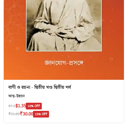
বাণী ও রচনা - দ্বিতীয় খণ্ড দ্বিতীয় পর্ব
আত্ম-উন্নয়ন
$1.35
$1.5
10% OFF
₹30.00
₹35.00
15% OFF