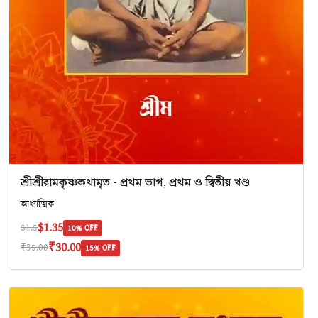
শ্রীশ্রীরামকৃষ্ণকথামৃত - প্রথম ভাগ, প্রথম ও দ্বিতীয় খণ্ড
আধ্যাত্মিক
$1.35
$1.5
10% OFF
₹30.00
₹35.00
15% OFF