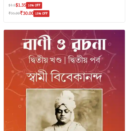
$1.35
$1.5
10% OFF
₹30.00
₹35.00
15% OFF