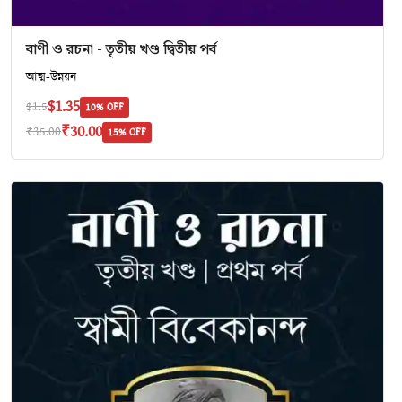
বাণী ও রচনা - তৃতীয় খণ্ড দ্বিতীয় পর্ব
আত্ম-উন্নয়ন
$1.35
$1.5
10% OFF
₹30.00
₹35.00
15% OFF