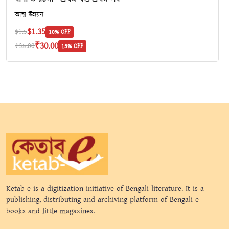
আত্ম-উন্নয়ন
$1.35
$1.5
10% OFF
₹30.00
₹35.00
15% OFF
Ketab-e is a digitization initiative of Bengali literature. It is a
publishing, distributing and archiving platform of Bengali e-
books and little magazines.