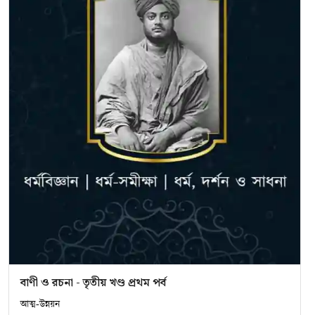
বাণী ও রচনা - তৃতীয় খণ্ড প্রথম পর্ব
আত্ম-উন্নয়ন