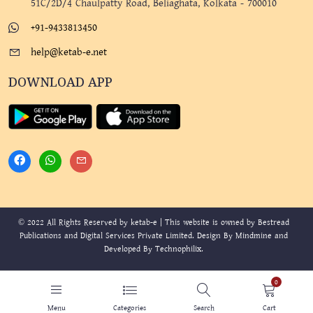
51C/2D/4 Chaulpatty Road, Beliaghata, Kolkata - 700010
+91-9433813450
help@ketab-e.net
DOWNLOAD APP
© 2022 All Rights Reserved by ketab-e | This website is owned by Bestread
Publications and Digital Services Private Limited. Design By
Mindmine
and
Developed By
Technophilix
.
0
Menu
Categories
Search
Cart