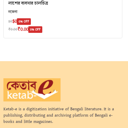
লাশের ব্যবসার চালচিত্র
নভেলা
$0
$0
0% OFF
₹0.00
₹0.00
0% OFF
Ketab-e is a digitization initiative of Bengali literature. It is a
publishing, distributing and archiving platform of Bengali e-
books and little magazines.