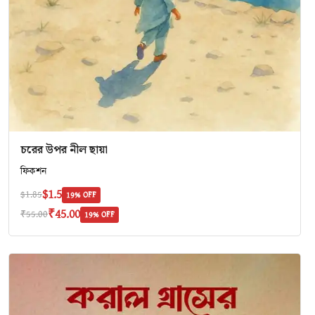
চরের উপর নীল ছায়া
ফিকশন
$1.5
$1.85
19% OFF
₹45.00
₹55.00
19% OFF