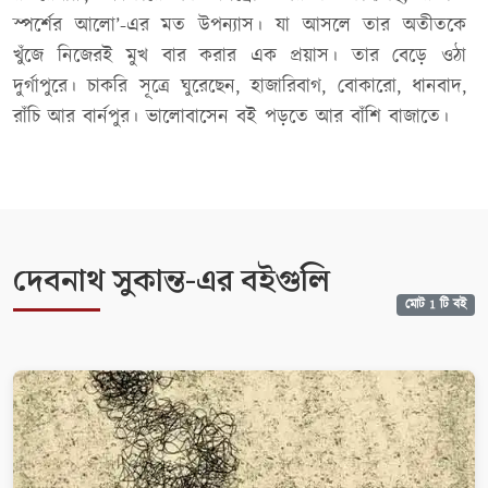
স্পর্শের আলো’-এর মত উপন্যাস। যা আসলে তার অতীতকে
খুঁজে নিজেরই মুখ বার করার এক প্রয়াস। তার বেড়ে ওঠা
দুর্গাপুরে। চাকরি সূত্রে ঘুরেছেন, হাজারিবাগ, বোকারো, ধানবাদ,
রাঁচি আর বার্নপুর। ভালোবাসেন বই পড়তে আর বাঁশি বাজাতে।
দেবনাথ সুকান্ত-এর বইগুলি
মোট 1 টি বই