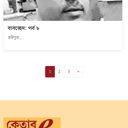
ব্যবচ্ছেদ: পর্ব ৮
হরিপুর...
1
2
3
»