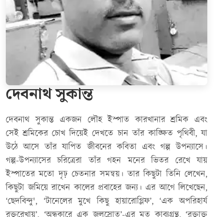
দেবনাথ সুকান্ত
দেবনাথ সুকান্ত একজন লৌহ ইস্পাত কারখানার শ্রমিক এবং
সেই শ্রমিকের চোখ দিয়েই দেখতে চান তাঁর কাঙ্ক্ষিত পৃথিবী, যা
উঠে আসে তাঁর যাপিত জীবনের কবিতা এবং গল্প উপন্যাসে।
গল্প-উপন্যাসের চরিত্রেরা তাঁর গহন মনের ভিতর রেখে যায়
ইস্পাতের মতো দৃঢ় চেতনার সমন্বয়। তার কিছুটা তিনি লেখেন,
কিছুটা জমিয়ে রাখেন কালের প্রবাহের জন্য। এর আগে লিখেছেন,
‘ছেদবিন্দু', ‘টানেলের মুখে কিছু হায়ারোগ্লিফ’, ‘এক অপরিহার্য
রক্তরেখায়’, ‘অন্ধকারে এক জলস্রোত’-এর মত কাব্যগ্রন্থ, ‘রক্তাক্ত