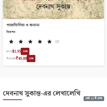
প্যারাফিলিয়া ও অন্যান্য
ফিকশন
(2)
$1.35
$1.5
10%
₹45.00
₹55.00
19%
দেবনাথ সুকান্ত-এর লেখালেখি
মোট 13 টি লেখা