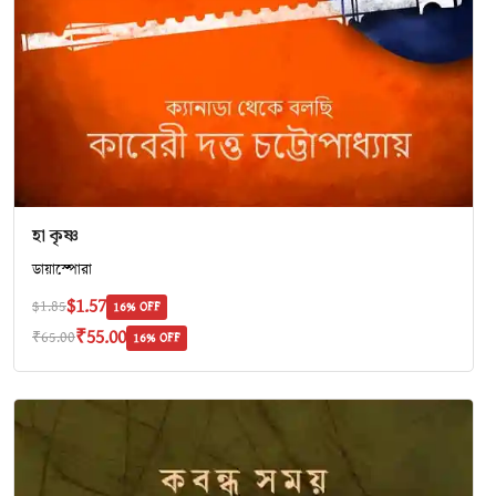
হা কৃষ্ণ
ডায়াস্পোরা
$1.57
$1.85
16% OFF
₹55.00
₹65.00
16% OFF