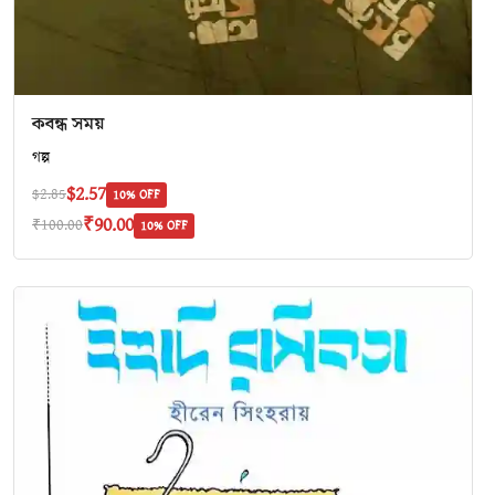
কবন্ধ সময়
গল্প
$2.57
$2.85
10% OFF
₹90.00
₹100.00
10% OFF