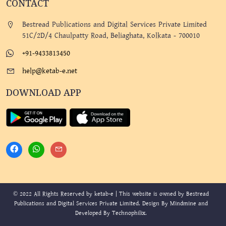
CONTACT
Bestread Publications and Digital Services Private Limited
51C/2D/4 Chaulpatty Road, Beliaghata, Kolkata - 700010
+91-9433813450
help@ketab-e.net
DOWNLOAD APP
© 2022 All Rights Reserved by ketab-e | This website is owned by Bestread
Publications and Digital Services Private Limited. Design By
Mindmine
and
Developed By
Technophilix
.