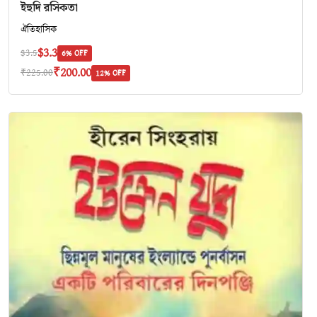
ইহুদি রসিকতা
ঐতিহাসিক
$3.3
$3.5
6% OFF
₹200.00
₹225.00
12% OFF