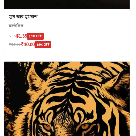
মুখ আর মুখোশ
অলৌকিক
$1.35
$1.5
10% OFF
₹30.00
₹35.00
15% OFF