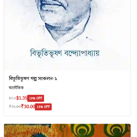
বিভূতিভূষণ গল্প সংকলন-১
অলৌকিক
$1.35
$1.5
10% OFF
₹30.00
₹35.00
15% OFF