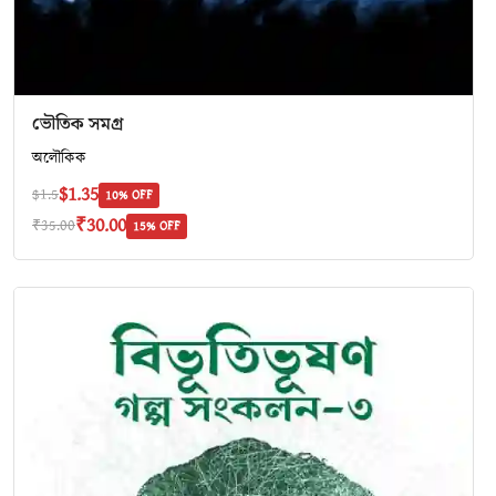
ভৌতিক সমগ্র
অলৌকিক
$1.35
$1.5
10% OFF
₹30.00
₹35.00
15% OFF