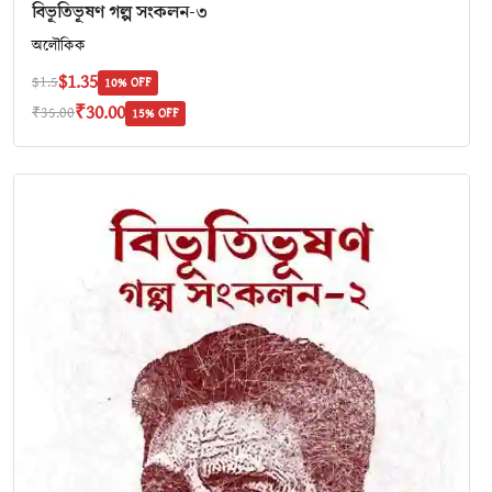
বিভূতিভূষণ গল্প সংকলন-৩
অলৌকিক
$1.35
$1.5
10% OFF
₹30.00
₹35.00
15% OFF