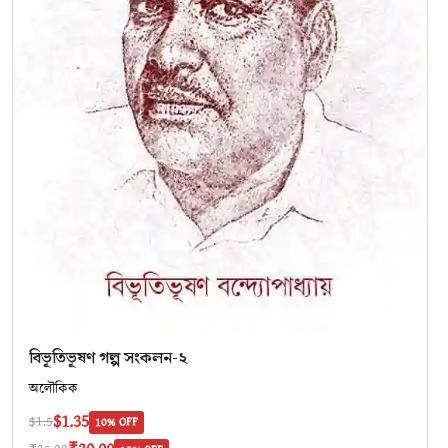
বিভূতিভূষণ গল্প সংকলন-২
অলৌকিক
$1.35
$1.5
10% OFF