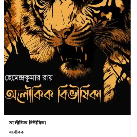
অলৌকিক বিভীষিকা
অলৌকিক