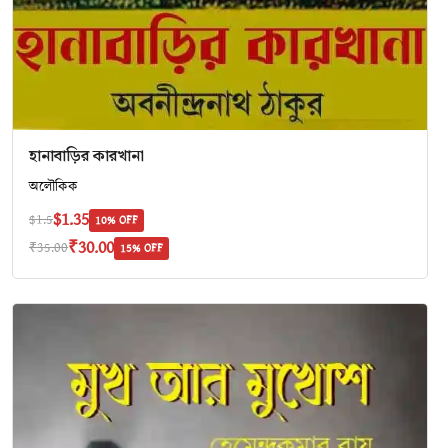
হানাবাড়ির কারখানা
অলৌকিক
$1.35
$1.5
10% OFF
₹30.00
₹35.00
15% OFF