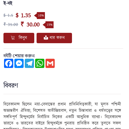
ই-বই
$ 1.35
$ 1.5
10%
₹ 30.00
₹ 35.00
15%
কিনুন
ধার করুন
বইটি শেয়ার করুন
Facebook
Messenger
Telegram
WhatsApp
Gmail
বিবরণ
বিবেকানন্দ ছিলেন নয়া-বেদান্তের প্রধান প্রতিনিধিত্বকারী, যা মূলত পশ্চিমী
অভ্যন্তরীণ ঐতিহ্য, বিশেষত অতীন্দ্রিয়বাদ, নতুন চিন্তাধারা ও ধর্মতত্ত্বের সঙ্গে
সঙ্গতিপূর্ণ হিন্দুধর্মের নির্বাচিত দিকের একটি আধুনিক ব্যাখ্যা। বিবেকানন্দ
ভারতে ও ভারতের বাইরে হিন্দুধর্মকে পুনরায় প্রতিষ্ঠিত করে তুলতে সফল