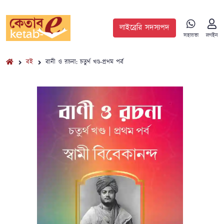
লাইব্রেরি সদস্যপদ
সহায়তা
লগইন
বই
বানী ও রচনা: চতুর্থ খণ্ড-প্রথম পর্ব