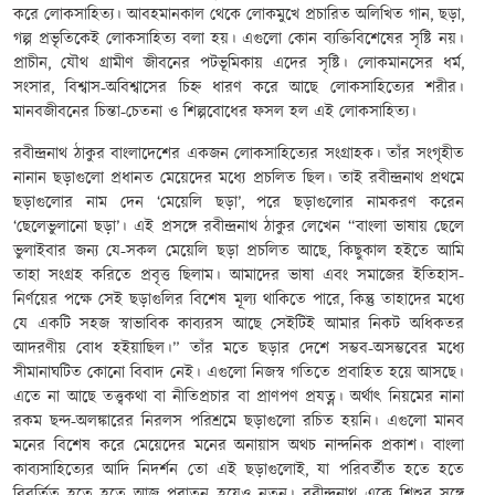
করে লোকসাহিত্য। আবহমানকাল থেকে লোকমুখে প্রচারিত অলিখিত গান, ছড়া,
গল্প প্রভৃতিকেই লোকসাহিত্য বলা হয়। এগুলো কোন ব্যক্তিবিশেষের সৃষ্টি নয়।
প্রাচীন, যৌথ গ্রামীণ জীবনের পটভূমিকায় এদের সৃষ্টি। লোকমানসের ধর্ম,
সংসার, বিশ্বাস-অবিশ্বাসের চিহ্ন ধারণ করে আছে লোকসাহিত্যের শরীর।
মানবজীবনের চিন্তা-চেতনা ও শিল্পবোধের ফসল হল এই লোকসাহিত্য।
রবীন্দ্রনাথ ঠাকুর বাংলাদেশের একজন লোকসাহিত্যের সংগ্রাহক। তাঁর সংগৃহীত
নানান ছড়াগুলো প্রধানত মেয়েদের মধ্যে প্রচলিত ছিল। তাই রবীন্দ্রনাথ প্রথমে
ছড়াগুলোর নাম দেন ‘মেয়েলি ছড়া’, পরে ছড়াগুলোর নামকরণ করেন
‘ছেলেভুলানো ছড়া’। এই প্রসঙ্গে রবীন্দ্রনাথ ঠাকুর লেখেন “বাংলা ভাষায় ছেলে
ভুলাইবার জন্য যে-সকল মেয়েলি ছড়া প্রচলিত আছে, কিছুকাল হইতে আমি
তাহা সংগ্রহ করিতে প্রবৃত্ত ছিলাম। আমাদের ভাষা এবং সমাজের ইতিহাস-
নির্ণয়ের পক্ষে সেই ছড়াগুলির বিশেষ মূল্য থাকিতে পারে, কিন্তু তাহাদের মধ্যে
যে একটি সহজ স্বাভাবিক কাব্যরস আছে সেইটিই আমার নিকট অধিকতর
আদরণীয় বোধ হইয়াছিল।” তাঁর মতে ছড়ার দেশে সম্ভব-অসম্ভবের মধ্যে
সীমানাঘটিত কোনো বিবাদ নেই। এগুলো নিজস্ব গতিতে প্রবাহিত হয়ে আসছে।
এতে না আছে তত্ত্বকথা বা নীতিপ্রচার বা প্রাণপণ প্রযত্ন। অর্থাৎ নিয়মের নানা
রকম ছন্দ-অলঙ্কারের নিরলস পরিশ্রমে ছড়াগুলো রচিত হয়নি। এগুলো মানব
মনের বিশেষ করে মেয়েদের মনের অনায়াস অথচ নান্দনিক প্রকাশ। বাংলা
কাব্যসাহিত্যের আদি নিদর্শন তো এই ছড়াগুলোই, যা পরিবর্তীত হতে হতে
বিবর্তিত হতে হতে আজ পুরাতন হয়েও নতুন। রবীন্দ্রনাথ একে শিশুর সঙ্গে