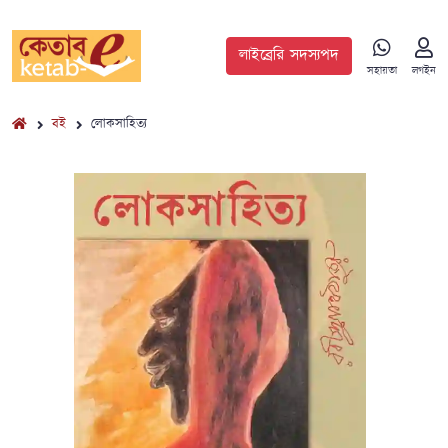
লাইব্রেরি সদস্যপদ
সহায়তা
লগইন
বই
লোকসাহিত্য