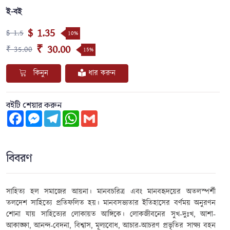
ই-বই
$ 1.35
$ 1.5
10%
₹ 30.00
₹ 35.00
15%
কিনুন
ধার করুন
বইটি শেয়ার করুন
Facebook
Messenger
Telegram
WhatsApp
Gmail
বিবরণ
সাহিত্য হল সমাজের আয়না। মানবচরিত্র এবং মানবহৃদয়ের অতলস্পর্শী
তলদেশ সাহিত্যে প্রতিফলিত হয়। মানবসভ্যতার ইতিহাসের বর্ণময় অনুরণন
শোনা যায় সাহিত্যের লোকায়ত আঙ্গিকে। লোকজীবনের সুখ-দুঃখ, আশা-
আকাঙ্ক্ষা, আনন্দ-বেদনা, বিশ্বাস, মূল্যবোধ, আচার-আচরণ প্রভৃতির সাক্ষ্য বহন