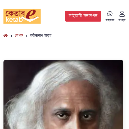
লাইব্রেরি সদস্যপদ
সহায়তা
লগইন
লেখক
রবীন্দ্রনাথ ঠাকুর