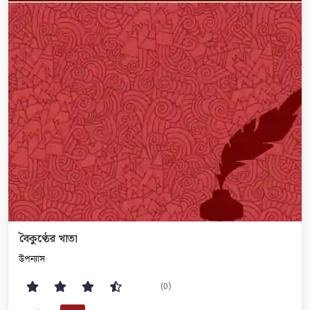
বৈকুণ্ঠের খাতা
উপন্যাস
(0)