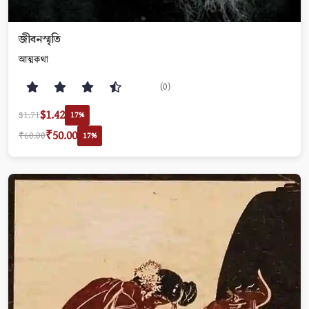
জীবনস্মৃতি
আত্মকথা
(0)
$1.42
$1.71
17%
₹50.00
₹60.00
17%