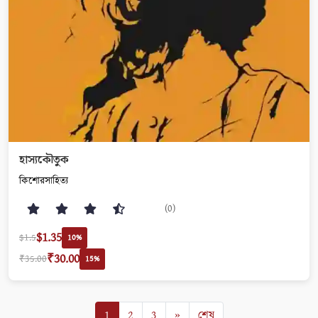
হাস্যকৌতুক
কিশোরসাহিত্য
(0)
$1.35
$1.5
10%
₹30.00
₹35.00
15%
1
2
3
»
শেষ