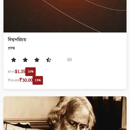
বিশ্বপরিচয়
প্রবন্ধ
(0)
$1.35
$1.5
10%
₹30.00
₹35.00
15%