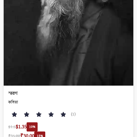
স্মরণ
কবিতা
(1)
$1.35
$1.5
10%
₹30.00
₹35.00
15%