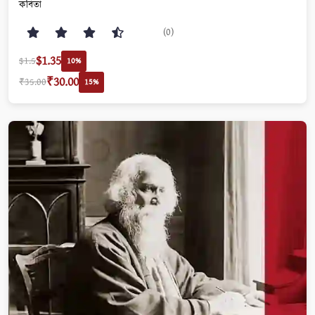
কবিতা
(0)
$1.35
$1.5
10%
₹30.00
₹35.00
15%