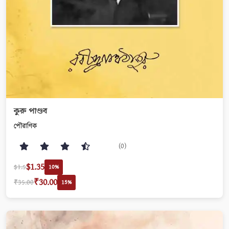
কুরু পাণ্ডব
পৌরাণিক
(0)
$1.35
$1.5
10%
₹30.00
₹35.00
15%