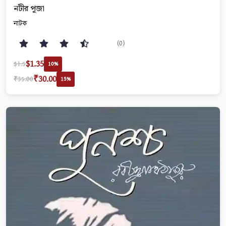
নটীর পূজা
নাটক
(0)
$1.35
$1.5
10%
₹30.00
₹35.00
15%