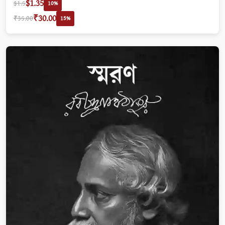
$1.35
$1.5
10%
₹30.00
₹35.00
15%