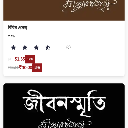
বিবিধ প্রসঙ্গ
প্রবন্ধ
(0)
$1.35
$1.5
10%
₹30.00
₹35.00
15%