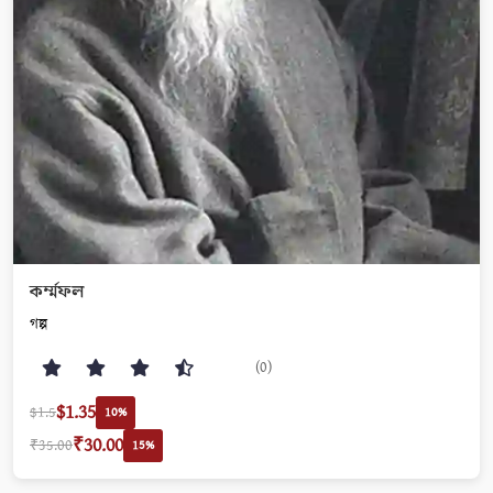
কর্ম্মফল
গল্প
(0)
$1.35
$1.5
10%
₹30.00
₹35.00
15%