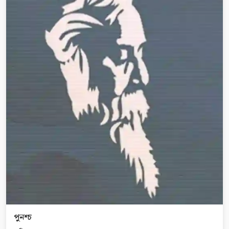
পুনশ্চ