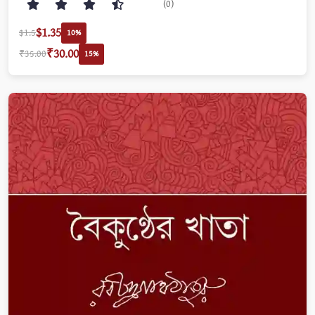
(0)
$1.35
$1.5
10%
₹30.00
₹35.00
15%