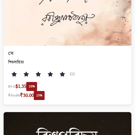
সে
শিশুসাহিত্য
(1)
$1.35
$1.5
10%
₹30.00
₹35.00
15%