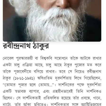
রবীন্দ্রনাথ ঠাকুর
নোবেল পুরস্কারজয়ী বা বিশ্বকবি সম্বোধনে তাঁকে আটকে রাখার
একটা চালু প্রক্রিয়া আছে, চালু আছে ঠাকুর পুজোর মত করে
তাঁকে পূজাবেদীতে বসিয়ে রাখার। তবে সে নিয়েও রবীন্দ্রনাথ
ঠাকুর (১৮৬১-১৯৪১) ঋষিপ্রতিম দূরদর্শিতায় লিখে গিয়েছিলেন,
“তোমার পূজার ছলে তোমায়...”। দার্শনিকের পক্ষে দূরদর্শিতা
একটি স্বভাবজ ব্যাপার, এবং প্রশ্নহীনভাবেই তিনি দার্শনিকও
ছিলেন। সে দার্শনিকতাই প্রতিফলিত হয়েছে তাঁর প্রবন্ধে, গানে,
নাট্যে, তাঁর আঁকা ছবিতেও। দার্শনিকতার সঙ্গে অ্যাক্টিভিজমের