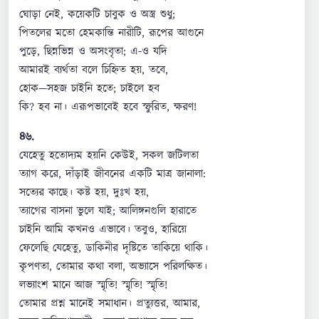
ঘোড়া নেই, কয়েকটি চাবুক ও অস্ত্র শুধু;
পিতলের মতো হেমকান্তি নারীটি, রূপের আগুনে
পুড়ে, ছিন্নভিন্ন ও অসংবৃতা; এ-ও যদি
আমারই ব্যর্থতা বলে চিহ্নিত হয়, তবে,
হোক—সহজ চাইনি হতে; চাইলে হব
কি? হব না। এরূপভাবেই হবে স্ফুরিত, ক্ষরণ!
৪৬.
যেহেতু হতোদ্যম হয়নি কেউই, সকল জটিলতা
ত্যাগ করে, দাঁড়াই জীবনের একটি মাত্র জানালা:
সত্যের কাছে। কষ্ট হয়, দুঃখ হয়,
ত্যাগের বাসনা ভুলে যাই; আলিঙ্গনগুলি হারাতে
চাইনি আমি কখনও এভাবে। তবুও, হারিয়ে
ফেলেছি যেহেতু, ডাকিনীর দৃষ্টিতে তাকিয়ে থাকি।
কৃপণতা, তোমার কথা বলা, অভ্যাসে পরিলক্ষিত।
লভ্যাংশ মানে আজ স্মৃতি! স্মৃতি! স্মৃতি!
তোমার প্রশ্ন মানেই সমাধান। প্রত্যুত্তর, আমার,