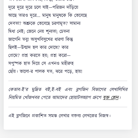
দূরে দূরে দূরে চলে যাই—পরিজন দাঁড়িয়ে
আছে তারও দূরে... মানুষ মানুষকে কি ভেবেছে
দেবতা? অশ্রুকে ভেবেছে চরণামৃত? সামান্য
দ্বিধা নেই; জেনে নেয় শূন্যতা; চেতনা
জাগেনি তবু! অসুখবিসুখের ধারণা কিন্তু
ছিলই—উন্মাদ হল কার দোষে? কার
প্রেমে? প্রশ্ন করতে হয়; প্রশ্ন করো—
সপুষ্পক হাত দিয়ে সে এখনও মহীরুহ
ছোঁয়। ভালো-র পালক যত, ঝরে পড়ে, হায়!
কেতাব-ই’র মুদ্রিত বই,ই-বই এবং ব্লগজিন বিভাগের লেখালিখির
নিয়মিত খোঁজখবর পেতে আমাদের হোয়াটসঅ্যাপ গ্রুপে
যুক্ত হোন
।
এই ব্লগজিনে প্রকাশিত সমস্ত লেখার বক্তব্য লেখকের নিজস্ব।