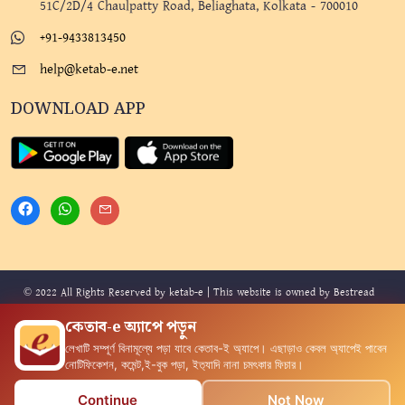
51C/2D/4 Chaulpatty Road, Beliaghata, Kolkata - 700010
+91-9433813450
help@ketab-e.net
DOWNLOAD APP
© 2022 All Rights Reserved by ketab-e | This website is owned by Bestread
Publications and Digital Services Private Limited. Design By
Mindmine
and
কেতাব-e অ্যাপে পড়ুন
Developed By
Technophilix
.
লেখাটি সম্পূর্ণ বিনামূল্যে পড়া যাবে কেতাব-ই অ‍্যাপে। এছাড়াও কেবল অ‍্যাপেই পাবেন
নোটিফিকেশন, কমেন্ট,ই-বুক পড়া, ইত‍্যাদি নানা চমৎকার ফিচার।
0
Continue
Not Now