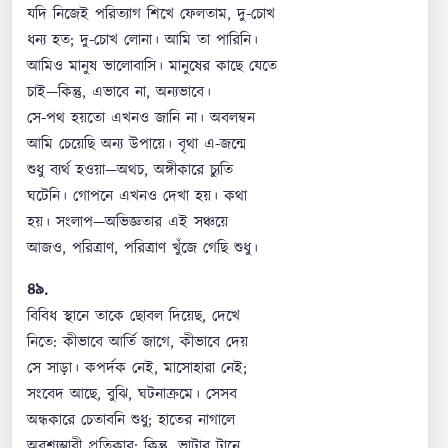
যদি নিজেই পরিত্যাগ শিখে ফেলতাম, দু-চোখ
ধন্য হত; দু-চোখ লোনা। আমি তা পারিনি।
আমিও মানুষ ভালোবাসি। মানুষের কাছে যেতে
চাই—কিন্তু, এভাবে না, অন্যভাবে।
সে-পথ হয়তো এখনও জানি না। অবলম্বন
আমি চেয়েছি অন্য উপায়ে। বৃথা এ-জন্মে
শুধু ব্যর্থ হওয়া—অথচ, অঙ্গীকারে চ্যুতি
ঘটেনি। গোপনে এখনও দেখা হয়। কথা
হয়। সংলাপ—অভিজ্ঞতার এই সঞ্চয়ে
আজও, পরিত্রাণ, পরিত্রাণ খুঁজে গেছি শুধু।
৪৯.
বিবিধ স্থানে তাকে ছোবল দিয়েছ, দেখে
নিতে: কীভাবে আর্তি জাগে, কীভাবে দেয়
সে সাড়া। কপর্দক নেই, মাসোহারা নেই;
সংবেদ আছে, বুঝি, ঘটনাক্রমে। সেসব
অন্ধকারে চেতাবনি শুধু; হাতের নাগালে
অবশ্যম্ভাবী প্রতিকার; কিন্তু, ভাটার টানে