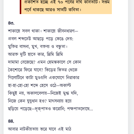
প্রকাশিত হচ্ছে এই ৭০ পর্বের দীর্ঘ কবিতাটি। সপ্তম
পর্বে থাকছে আরও সাতটি কবিতা।
৪৩.
শাকান্নে সবল থাকা। শাকান্নে জীবনধারণ—
প্রবল শব্দঢেউ আছড়ে পড়ে ভেঙে দেয়:
মুক্তির বাসনা, মুখ, বক্তব্য ও বন্ধুতা।
আরক্ত দুটি হাতে কার, দ্রিমি দ্রিমি
দামামা বেজেছে? এমন হেমন্তকালে সে কোন
কৈশোরে ফিরে যাবে? ভিড়ের ভিতর থেকে
গিলোটিনে কাটা মুণ্ডগুলি একযোগে নিরাকার
হা-হা-হো-হো শব্দে হেসে ওঠে—অকাল্ট
কিছুই নয়, অকালবেলায়—নিজেই মুগ্ধ যদি,
নিজে কেন যুযুধান হও? মাৎসন্যায় হয়ে
ছড়িয়ে পড়েছে—দৃক‌্পাত‌ও করোনি; পক্ষপাতদোষে...
৪৪.
আবার নাটকীয়তায় ভরে যাবে এই মাঠ