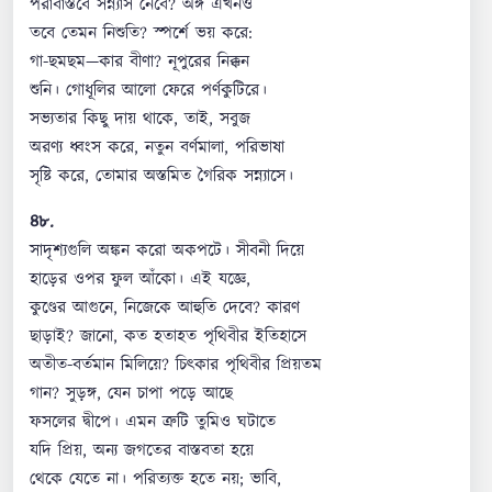
পরাবাস্তবে সন্ন্যাস নেবে? অঙ্গ এখনও
তবে তেমন নিশুতি? স্পর্শে ভয় করে:
গা-ছমছম—কার বীণা? নূপুরের নিক্কন
শুনি। গোধূলির আলো ফেরে পর্ণকুটিরে।
সভ্যতার কিছু দায় থাকে, তাই, সবুজ
অরণ্য ধ্বংস করে, নতুন বর্ণমালা, পরিভাষা
সৃষ্টি করে, তোমার অস্তমিত গৈরিক সন্ন্যাসে।
৪৮.
সাদৃশ্যগুলি অঙ্কন করো অকপটে। সীবনী দিয়ে
হাড়ের ওপর ফুল আঁকো। এই যজ্ঞে,
কুণ্ডের আগুনে, নিজেকে আহুতি দেবে? কারণ
ছাড়াই? জানো, কত হতাহত পৃথিবীর ইতিহাসে
অতীত-বর্তমান মিলিয়ে? চিৎকার পৃথিবীর প্রিয়তম
গান? সুড়ঙ্গ, যেন চাপা পড়ে আছে
ফসলের দ্বীপে। এমন ত্রুটি তুমিও ঘটাতে
যদি প্রিয়, অন্য জগতের বাস্তবতা হয়ে
থেকে যেতে না। পরিত্যক্ত হতে নয়; ভাবি,