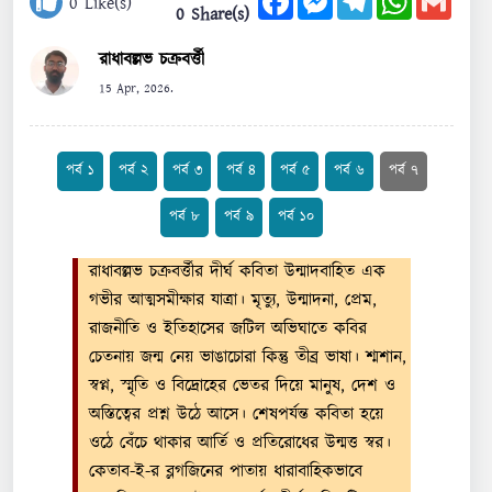
0
Like(s)
0 Share(s)
রাধাবল্লভ চক্রবর্ত্তী
15 Apr, 2026.
পর্ব ১
পর্ব ২
পর্ব ৩
পর্ব ৪
পর্ব ৫
পর্ব ৬
পর্ব ৭
পর্ব ৮
পর্ব ৯
পর্ব ১০
রাধাবল্লভ চক্রবর্ত্তীর দীর্ঘ কবিতা উন্মাদবাহিত এক
গভীর আত্মসমীক্ষার যাত্রা। মৃত্যু, উন্মাদনা, প্রেম,
রাজনীতি ও ইতিহাসের জটিল অভিঘাতে কবির
চেতনায় জন্ম নেয় ভাঙাচোরা কিন্তু তীব্র ভাষা। শ্মশান,
স্বপ্ন, স্মৃতি ও বিদ্রোহের ভেতর দিয়ে মানুষ, দেশ ও
অস্তিত্বের প্রশ্ন উঠে আসে। শেষপর্যন্ত কবিতা হয়ে
ওঠে বেঁচে থাকার আর্তি ও প্রতিরোধের উন্মত্ত স্বর।
কেতাব-ই-র ব্লগজিনের পাতায় ধারাবাহিকভাবে