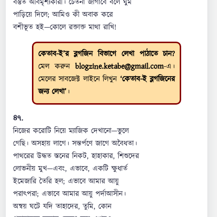
বস্তুত অবিমৃশ্যকারী। চেতনা জাগাবে বলে ঘুম
পাড়িয়ে দিলে; আমিও কী অবাক করে
বশীভূত হই—কোলে রক্তাক্ত মাথা রাখি!
কেতাব-ই’র ব্লগজিন বিভাগে লেখা পাঠাতে চান?
মেল করুন
blogzine.ketabe@gmail.com
-এ।
মেলের সাবজেক্ট লাইনে লিখুন
‘কেতাব-ই ব্লগজিনের
জন্য লেখা’
।
৪৭.
নিজের করোটি নিয়ে ম্যাজিক দেখানো—ভুলে
গেছি। অসহায় লাগে। সন্তর্পণে জাগে অবৈধতা।
পাথরের উদ্ধত স্তনের নিকট, হাহাকার, শিশুদের
লোভনীয় মুখ—এবং, এভাবে, একটি ক্ষুধার্ত
ইমেজারি তৈরি হল; এভাবে আমার আয়ু
পরাৎপরা; এভাবে আমার আয়ু পর্দাআসীন।
অন্বয় ঘটে যদি তাহাদের, তুমি, কোন