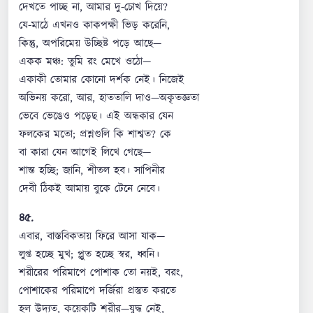
দেখতে পাচ্ছ না, আমার দু-চোখ দিয়ে?
যে-মাঠে এখনও কাকপক্ষী ভিড় করেনি,
কিন্তু, অপরিমেয় উচ্ছিষ্ট পড়ে আছে—
একক মঞ্চ: তুমি রং মেখে ওঠো—
একাকী তোমার কোনো দর্শক নেই। নিজেই
অভিনয় করো, আর, হাততালি দাও—অকৃতজ্ঞতা
ভেবে ভেঙেও পড়েছ। এই অন্ধকার যেন
ফলকের মতো; প্রশ্নগুলি কি শাশ্বত? কে
বা কারা যেন আগেই লিখে গেছে—
শান্ত হচ্ছি; জানি, শীতল হব। সাপিনীর
দেবী ঠিকই আমায় বুকে টেনে নেবে।
৪৫.
এবার, বাস্তবিকতায় ফিরে আসা যাক—
লুপ্ত হচ্ছে মুখ; প্লুত হচ্ছে স্বর, ধ্বনি।
শরীরের পরিমাপে পোশাক তো নয়ই, বরং,
পোশাকের পরিমাপে দর্জিরা প্রস্তুত করতে
হল উদ্যত, কয়েকটি শরীর—যুদ্ধ নেই,