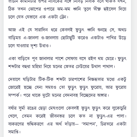
প্রাচীন কামানটার ওপর নাবিকের সঙ্গে নিবিড় নির্বাক বসে থাকত যখন,
ঠিক তখন ঝোপের ওপারে ঝম-ঝম ধ্বনি তুলে তীক্ষ্ণ হুইসেল দিয়ে
চলে যেত যেভাবে এক একটা ট্রেন।
আজ এই যে সারাদিন ধরে কেবলই ফুড়ুৎ ধ্বনি শুনছে সে, অথচ
বাড়িময় এ-জানলা ও-জানলায় ছোটাছুটি করেও একটাও পাখির উড়ে
চলে যাওয়ার দৃশ্য উধাও।
একা বাড়িতে পূব জানালার পাশে সোফায় বসে রইল থম মেরে। ফুড়ুৎ
শব্দটার বহুধা মহিমা নিয়ে মনের ভেতর ঢেউয়ের উথাল পাথাল।
দেয়ালে ঘড়িটার টিক-টিক শব্দটা চারপাশের নিস্তব্ধতার মধ্যে একটু
জোরেই হচ্ছে যেন! সময়ও তো ফুড়ুৎ ফুড়ুৎ ফুরোয়, আর ফুরোয়
সম্পর্ক। পরে থাকে দুটো মনের বেদনাবহ বিচ্ছেদের অঙ্গার।
বর্ষার সুর্মা রঙের ছেড়া মেঘগুলো কেবলই ফুড়ুৎ ফুড়ুৎ করে লুকোচুরি
খেলে, তেমন করেই জীবনভর চলে কত না ফুড়ুৎ-এর পালা।
ব্যকরণের শুদ্ধিকরণে এর অর্থ দাঁড়ায়— ‘সমাপন’, চিরতরে একটা
সমাপ্তি।