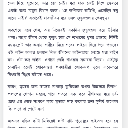
তেল দিয়ে ঘুমোবে, তার জো নেই। ধরা যাক কেউ লিখে ফেলবে
একটা আস্ত ‘যমুনা বিষাদ কাব্য’। ‘হে ক্ষণিকের অতিথি, এসেছিল তবু
আসো নাই।’ এভাবেই সারাজীবন ধরে চলল ফুড়ুৎওলার খেলখুদ।
অবশেষে এসে গেল, তার নিজেরই একদিন ফুড়ুৎওলা হয়ে উঠবার
পালা। বহু’র জীবন থেকে ফুড়ুৎ হয়ে সে শ্মশানের ধুসর প্রান্তরে, নির্দিষ্ট
নম্বর-প্লেট তার অসাড় শরীরে নিয়ে শবের লাইনে গিয়ে শুয়ে পড়বে।
ওই লাইন আবার চলমান নিত্য জীবনের আইনভাঙা লেংচে মরা লাইন
নয়। ওটা ভদ্র লাইন। ওখানে লেঙ্গি খাওয়ার সম্ভাবনা জিরো। এতটুকু
বেলাইন হলেই শোকসন্তপ্ত শবযাত্রীরা শোকতাপ ভুলে একেবারে
বিধ্বংসী বিপ্লব ঘটাতে পারে।
কারণ, মৃতের জন্য তাদের নাগাড়ে কুম্ভিরাশ্রু অথবা উচ্চস্বরে বিলাপ-
প্রলাপের গোপন মহলে, গায়ে গতরে এক করে দীর্ঘসময় ধরে চর্ব-
চোষ্য-এর লোভ সংবরণ করে মৃতকে দাহ করবার জন্য সুদীর্ঘ অপেক্ষা
কি প্রাণে বা পেটে সয়?
অতএব ঘড়ির কাঁটা মিলিয়েই দাউ দাউ পুড়েধুরে ছাইভস্ম হয়ে সে