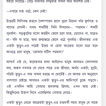
শুইয়ে দিয়েছে। বেঁচে থাকবার বিন্দুমাত্র বাসনা আর অবশিষ্ট নেই।
—এবারে প্রশ্ন ওঠে, কেন নেই?
উত্তরটি লিপিবদ্ধ করতে বৈশম্পায়ন হাতে তুলে নিলেন তাঁর ভূর্যপত্র ও
খাগের লেখনী। প্রথম শব্দটিই তিনি লিখলেন— ‘পরমাদ।’ শব্দটি
পুনর্ভবা। খড়কুটোর মতো ভরহীন ভেসে চলে মাত্র, ডোবেও না, মরেও
না। যদি বা মরে, অন্য জন্মান্তরে ভেসে ওঠে পুনর্বার। জীবনভর এক
একটা ফুড়ুৎ-এর পরেই উত্তর না মেলা অংকের মতো মনে মনে
আওড়ে চলে মানুষ, ‘কোথায় ঘটিল পরমাদ?’
আশ্চর্য এই যে, কয়েকবার মাথা ফাটলেও মানুষ আবারও বেলতলায়
যায়, অন্তত যতবার সে যেতে পারে এক জীবনে, অর্থাৎ একটা, দুটো,
পাঁচটা ফুড়ুৎ-এ তার বাসনা মরছে না মোটেই। সে আবার নব অনুরাগে
প্রাণপণে চাইছে আবারও একটা ফুড়ুৎ-এর আদিপর্বে ঢুকে পড়তে।
এই এতদিন আমি তোমার হৃদয়লগ্ন ছিলাম, এখন আর নেই।
কিছুদিনের উত্তাপ নিতে এসেছিলাম তোমার দোরে।
একটা ফুড়ুৎ থেকে আরেকটা ফুড়ুৎ-এর মধ্যবর্তী সময় মানুষ যে নাকে