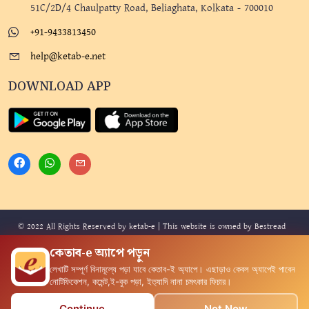
51C/2D/4 Chaulpatty Road, Beliaghata, Kolkata - 700010
+91-9433813450
help@ketab-e.net
DOWNLOAD APP
© 2022 All Rights Reserved by ketab-e | This website is owned by Bestread
Publications and Digital Services Private Limited. Design By
Mindmine
and
কেতাব-e অ্যাপে পড়ুন
Developed By
Technophilix
.
লেখাটি সম্পূর্ণ বিনামূল্যে পড়া যাবে কেতাব-ই অ‍্যাপে। এছাড়াও কেবল অ‍্যাপেই পাবেন
নোটিফিকেশন, কমেন্ট,ই-বুক পড়া, ইত‍্যাদি নানা চমৎকার ফিচার।
0
Continue
Not Now