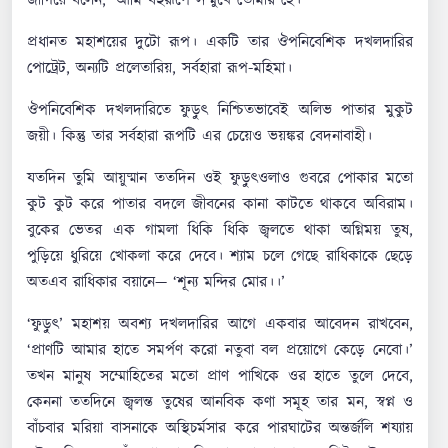
জাগিয়ে বলেন, ‘আমি বহুরূপে সম্মুখে তোমার হে।’
প্রধানত মহাশয়ের দুটো রূপ। একটি তার ঔপনিবেশিক দখলদারির
পোট্রেট, অন্যটি প্রলেতারিয়, সর্বহারা রূপ-মহিমা।
ঔপনিবেশিক দখলদারিতে ফুড়ুৎ নিশ্চিতভাবেই অলিভ পাতার মুকুট
জয়ী। কিন্তু তার সর্বহারা রূপটি এর চেয়েও ভয়ঙ্কর বেদনাবাহী।
যতদিন তুমি আয়ুষ্মান ততদিন ওই ফুড়ুৎওলাও গুবরে পোকার মতো
কুট কুট করে পাতার বদলে জীবনের কানা কাটতে থাকবে অবিরাম।
বুকের ভেতর এক গামলা ধিকি ধিকি জ্বলতে থাকা অগ্নিময় তুষ,
পুড়িয়ে ধুরিয়ে খোকলা করে দেবে। শ্যাম চলে গেছে রাধিকাকে ছেড়ে
অতএব রাধিকার বয়ানে— ‘শূন্য মন্দির মোর।।’
‘ফুড়ুৎ’ মহাশয় অবশ্য দখলদারির আগে একবার আবেদন রাখবেন,
‘প্রাণটি আমার হাতে সমর্পণ করো নতুবা বল প্রয়োগে কেড়ে নেবো।’
তখন মানুষ সম্মোহিতের মতো প্রাণ পাখিকে ওর হাতে তুলে দেবে,
কেননা ততদিনে জ্বলন্ত তুষের আনবিক কণা সমূহ তার মন, স্বপ্ন ও
বাঁচবার মরিয়া বাসনাকে অস্থিচর্মসার করে পারঘাটের অন্তর্জলি শয্যায়