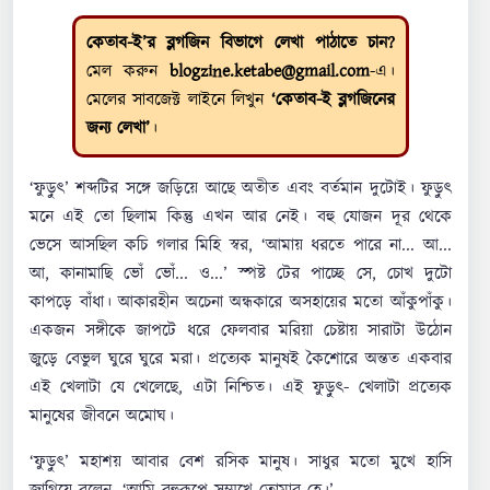
কেতাব-ই’র ব্লগজিন বিভাগে লেখা পাঠাতে চান?
মেল করুন
blogzine.ketabe@gmail.com
-এ।
মেলের সাবজেক্ট লাইনে লিখুন
‘কেতাব-ই ব্লগজিনের
জন্য লেখা’
।
‘ফুড়ুৎ’ শব্দটির সঙ্গে জড়িয়ে আছে অতীত এবং বর্তমান দুটোই। ফুড়ুৎ
মনে এই তো ছিলাম কিন্তু এখন আর নেই। বহু যোজন দূর থেকে
ভেসে আসছিল কচি গলার মিহি স্বর, ‘আমায় ধরতে পারে না... আ...
আ, কানামাছি ভোঁ ভোঁ... ও...’ স্পষ্ট টের পাচ্ছে সে, চোখ দুটো
কাপড়ে বাঁধা। আকারহীন অচেনা অন্ধকারে অসহায়ের মতো আঁকুপাঁকু।
একজন সঙ্গীকে জাপটে ধরে ফেলবার মরিয়া চেষ্টায় সারাটা উঠোন
জুড়ে বেভুল ঘুরে ঘুরে মরা। প্রত্যেক মানুষই কৈশোরে অন্তত একবার
এই খেলাটা যে খেলেছে, এটা নিশ্চিত। এই ফুড়ুৎ- খেলাটা প্রত্যেক
মানুষের জীবনে অমোঘ।
‘ফুড়ুৎ’ মহাশয় আবার বেশ রসিক মানুষ। সাধুর মতো মুখে হাসি