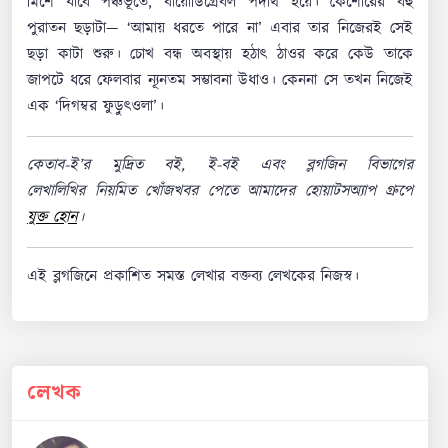
মিশে যাবে পঞ্চভূতে, বায়োডিগ্রেবল পদার্থ হয়ে। কৈশোরের বহু
পুরাতন ছড়াটা— ‘আমায় ধরতে পারে না’ এবার তার নিজেরই সেই
ছড়া কাটা শুরু। চোখ বন্ধ অবস্থায় হঠাৎ ঠাওর করে কেউ তাকে
জাপটে ধরে ফেলবার ন্যূনতম সম্ভাবনা উধাও। কেননা সে তখন নিজেই
এক ‘দিগম্বর ফুড়ুৎওলা’।
কেতাব-ই’র মুদ্রিত বই, ই-বই এবং ব্লগজিন বিভাগের
লেখালিখির নিয়মিত খোঁজখবর পেতে আমাদের হোয়াটসঅ্যাপ গ্রুপে
যুক্ত হোন
।
এই ব্লগজিনে প্রকাশিত সমস্ত লেখার বক্তব্য লেখকের নিজস্ব।
লেখক