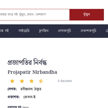
খুঁজুন
স্ত বই
লাইব্রেরি
ব্লগজিন
লেখকসূচি
প্রকাশকসূচি
ট্
প্রজাপতির নির্বন্ধ
Projapatir Nirbandha
0 Reviews
লেখক:
রবীন্দ্রনাথ ঠাকুর
প্রকাশক:
কেতাব-ই
প্রকাশনার বর্ষ:
১৯০০