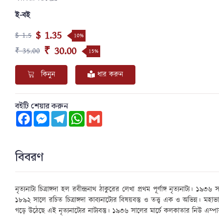
ই-বই
$ 1.35
$ 1.5
10%
₹ 30.00
₹ 35.00
15%
কিনুন
ধার করুন
বইটি শেয়ার করুন
Facebook
Messenger
Telegram
WhatsApp
Gmail
বিবরণ
নৃত্যনাট্য চিত্রাঙ্গদা হল রবীন্দ্রনাথ ঠাকুরের লেখা প্রথম পূর্ণাঙ্গ নৃত্যনাট্য। ১
১৮৯২ সালে রচিত চিত্রাঙ্গদা কাব্যনাট্যের বিষয়বস্তু ও তত্ত্ব এক ও অভিন্ন। মহাভা
গড়ে উঠেছে এই নৃত্যনাট্যের নাট্যবস্তু। ১৯৩৬ সালের মার্চে কলকাতার নিউ এম্পা