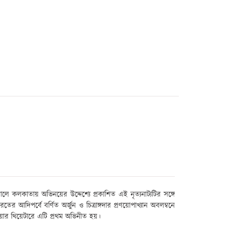
৯৩৬ সালে কলকাতায় অভিনয়ের উদ্দেশ্যে প্রকাশিত এই নৃত্যনাট্যটির সঙ্গে
রতের আদিপর্বে বর্ণিত অর্জুন ও চিত্রাঙ্গদার প্রণয়োপাখ্যান অবলম্বনে
য়ার থিয়েটারে এটি প্রথম অভিনীত হয়।