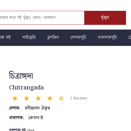
খুঁজুন
স্ত বই
লাইব্রেরি
ব্লগজিন
লেখকসূচি
প্রকাশকসূচি
ট্
চিত্রাঙ্গদা
Chitrangada
2 Reviews
লেখক:
রবীন্দ্রনাথ ঠাকুর
প্রকাশক:
কেতাব-ই
প্রকাশনার বর্ষ:
১২৯৯