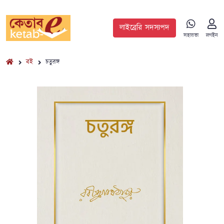
লাইব্রেরি সদস্যপদ
সহায়তা
লগইন
বই
চতুরঙ্গ