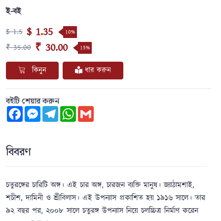
ই-বই
$ 1.35
$ 1.5
10%
₹ 30.00
₹ 35.00
15%
কিনুন
ধার করুন
বইটি শেয়ার করুন
Facebook
Messenger
Telegram
WhatsApp
Gmail
বিবরণ
চতুরঙ্গের চারিটি অঙ্গ। এই চার অঙ্গ, চারজন ব্যক্তি মানুষ। জ্যাঠামশাই,
শচীশ, দামিনী ও শ্রীবিলাস। এই উপন্যাস প্রকাশিত হয় ১৯১৬ সালে। তার
৯২ বছর পর, ২০০৮ সালে চতুরঙ্গ উপন্যাস নিয়ে চলচ্চিত্র নির্মাণ করেন