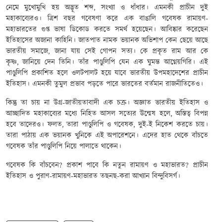
নেমে মুখোমুখি হয় অদ্ভূত শব্দ, সংখ্যা ও ধাঁধার। এমনকী প্রাচীন দুই
মহাকাব্যেরও। ত্রিশ বছর গবেষণা করে এক বাঙালি গবেষক রামায়ণ-
মহাভারতের গুপ্ত ভাষা ডিকোড করতে সমর্থ হয়েছেন। আবিষ্কার করেছেন
ইতিহাসের অজানা কাহিনি। জাতপাত নামক ভয়ানক অভিশাপ কেন ছেয়ে আছে
ভারতীয় সমাজে, জানা যায় সেই গোপন সত্য। কে প্রকৃত রাম আর কে
কৃষ্ণ, জানিয়ে দেন তিনি। তাঁর পাণ্ডুলিপি যেন এক ঘুমন্ত আগ্নেয়গিরি। এই
পাণ্ডুলিপি প্রকাশিত হলে ওলটপালট হয়ে যাবে ভারতীয় উপমহাদেশের প্রাচীন
ইতিহাস। এমনকী তুমুল প্রভাব পড়তে পারে ভারতের বর্তমান রাজনীতিতেও।
কিন্তু তা চায় না উগ্র-জাতীয়তাবাদী এক চক্র। অজ্ঞাত ভারতীয় ইতিহাস ও
আচ্ছাদিত মহাকাব্যের মধ্যে নিহিত আসল সত্যের উন্মেষ হলে, অস্তিত্ব বিপন্ন
হবে তাদেরও। ফলত, তারা পাণ্ডুলিপি ও গবেষক, দুই-ই নিকেশ করতে চায়।
তারা পাঠায় এক ভয়ানক খুনিকে এই অপারেশনে। এদের হাত থেকে বাঁচতে
গবেষক তাঁর পাণ্ডুলিপি নিয়ে পালাতে থাকেন।
গবেষক কি বাঁচবেন? প্রকাশ পাবে কি নতুন রামায়ণ ও মহাভারত? প্রাচীন
ইতিহাস ও পুরাণ-রামায়ণ-মহাভারত তছনছ-করা আখ্যান বিন্দুবিসর্গ।