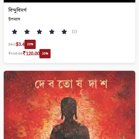
বিন্দুবিসর্গ
উপন্যাস
(1)
$3.4
$4.2
20%
₹120.00
₹150.00
20%