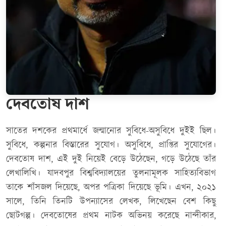
দেবতোষ দাশ
সাতের দশকের প্রথমার্ধে জন্মানোর সুবিধে-অসুবিধে দুইই ছিল।
সুবিধে, কল্পনার বিস্তারের সুযোগ। অসুবিধে, প্রাপ্তির সুযোগের।
দেবতোষ দাশ, এই দুই নিয়েই বেড়ে উঠেছেন, গড়ে উঠেছে তাঁর
লেখালিখি। যাদবপুর বিশ্ববিদ্যালয়ের তুলনামূলক সাহিত্যবিভাগ
তাকে শাঁসজল দিয়েছে, অপর পত্রিকা দিয়েছে ভূমি। এখন, ২০২১
সালে, তিনি তিনটি উপন্যাসের লেখক, লিখেছেন বেশ কিছু
ছোটগল্প। দেবতোষের প্রথম নাটক অভিনয় করেছে নান্দীকার,