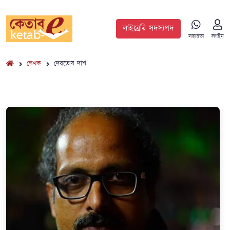
লাইব্রেরি সদস্যপদ
সহায়তা
লগইন
লেখক
দেবতোষ দাশ