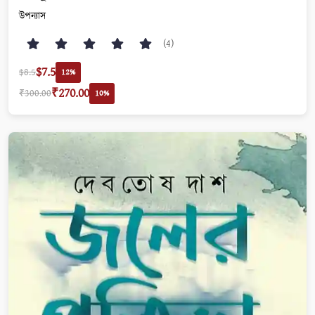
উপন্যাস
(4)
$7.5
$8.5
12%
₹270.00
₹300.00
10%