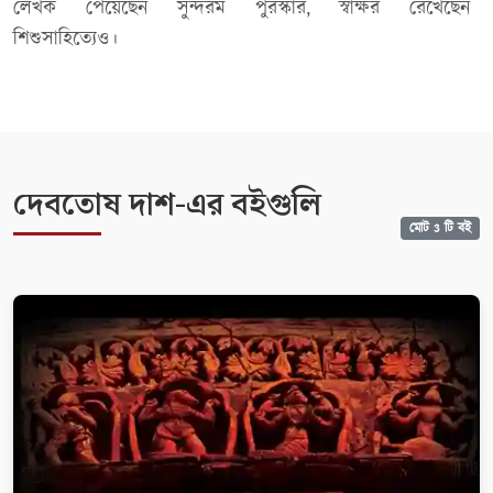
লেখক পেয়েছেন সুন্দরম পুরস্কার, স্বাক্ষর রেখেছেন
শিশুসাহিত্যেও।
দেবতোষ দাশ-এর বইগুলি
মোট 3 টি বই