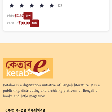
(2)
$2.57
$2.85
10%
₹90.00
₹100.00
10%
Ketab-e is a digitization initiative of Bengali literature. It is a
publishing, distributing and archiving platform of Bengali e-
books and little magazines.