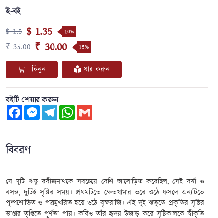
ই-বই
$ 1.35
$ 1.5
10%
₹ 30.00
₹ 35.00
15%
কিনুন
ধার করুন
বইটি শেয়ার করুন
Facebook
Messenger
Telegram
WhatsApp
Gmail
বিবরণ
যে দুটি ঋতু রবীন্দ্রনাথকে সবচেয়ে বেশি আলোড়িত করেছিল, সেই বর্ষা ও
বসন্ত, দুটিই সৃষ্টির সময়। প্রথমটিতে ক্ষেতখামার ভরে ওঠে ফসলে অন্যটিতে
পুষ্পশোভিত ও পত্রমুখরিত হয়ে ওঠে বৃক্ষরাজি। এই দুই ঋতুতে প্রকৃতির সৃষ্টির
ভাণ্ডার তৃপ্তিতে পূর্ণতা পায়। কবিও তাঁর হৃদয় উজাড় করে সৃষ্টিকালকে স্বীকৃতি