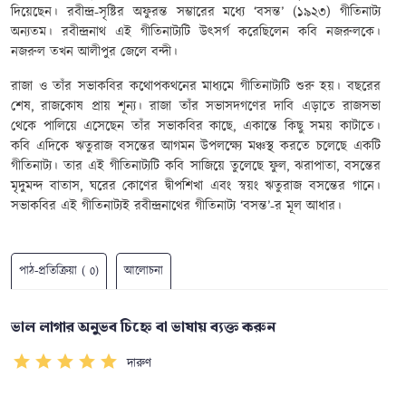
দিয়েছেন। রবীন্দ্র-সৃষ্টির অফুরন্ত সম্ভারের মধ্যে ‘বসন্ত’ (১৯২৩) গীতিনাট্য
অন‍্যতম। রবীন্দ্রনাথ এই গীতিনাট্যটি উৎসর্গ করেছিলেন কবি নজরুলকে।
নজরুল তখন আলীপুর জেলে বন্দী।
রাজা ও তাঁর সভাকবির কথোপকথনের মাধ্যমে গীতিনাট্যটি শুরু হয়। বছরের
শেষ, রাজকোষ প্রায় শূন্য। রাজা তাঁর সভাসদগণের দাবি এড়াতে রাজসভা
থেকে পালিয়ে এসেছেন তাঁর সভাকবির কাছে, একান্তে কিছু সময় কাটাতে।
কবি এদিকে ঋতুরাজ বসন্তের আগমন উপলক্ষ্যে মঞ্চস্থ করতে চলেছে একটি
গীতিনাট্য। তার এই গীতিনাট্যটি কবি সাজিয়ে তুলেছে ফুল, ঝরাপাতা, বসন্তের
মৃদুমন্দ বাতাস, ঘরের কোণের দ্বীপশিখা এবং স্বয়ং ঋতুরাজ বসন্তের গানে।
সভাকবির এই গীতিনাট্যই রবীন্দ্রনাথের গীতিনাট্য ‘বসন্ত’-র মূল আধার।
পাঠ-প্রতিক্রিয়া ( 0)
আলোচনা
ভাল লাগার অনুভব চিহ্নে বা ভাষায় ব্যক্ত করুন
দারুণ