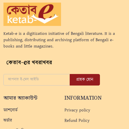
Ketab-e is a digitization initiative of Bengali literature. It is a
publishing, distributing and archiving platform of Bengali e-
books and little magazines.
গ্রাহক হোন
আমার অ্যাকাউন্ট
INFORMATION
ড্যাশবোর্ড
Privacy policy
অর্ডার
Refund Policy