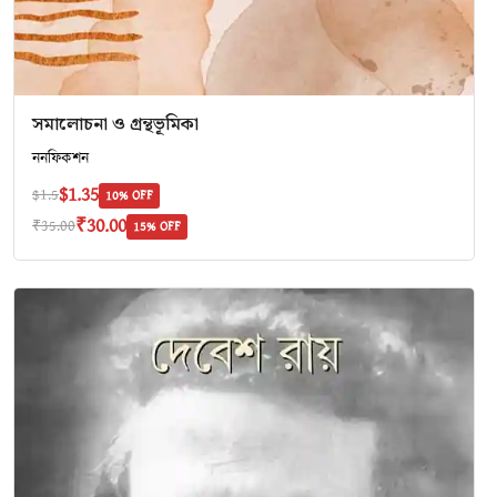
সমালোচনা ও গ্রন্থভূমিকা
ননফিকশন
$1.35
$1.5
10% OFF
₹30.00
₹35.00
15% OFF