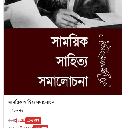
সাময়িক সাহিত্য সমালোচনা
ননফিকশন
$1.35
$1.5
10% OFF