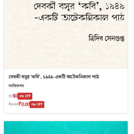
দেবকী বসুর ‘কবি’, ১৯৪৯-একটি অটেকনিকাল পাঠ
ননফিকশন
$0
$0
0% OFF
₹0.00
₹0.00
0% OFF