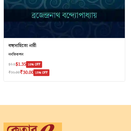
বঙ্গসাহিত্যে নারী
ননফিকশন
$1.35
$1.5
10% OFF
₹30.00
₹35.00
15% OFF