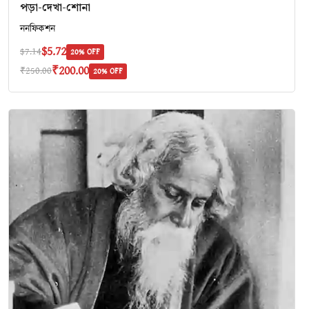
পড়া-দেখা-শোনা
ননফিকশন
$5.72
$7.14
20% OFF
₹200.00
₹250.00
20% OFF