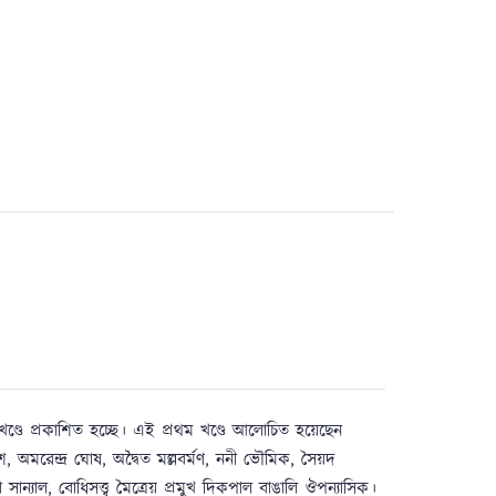
ে খণ্ডে প্রকাশিত হচ্ছে। এই প্রথম খণ্ডে আলোচিত হয়েছেন
দ দাশ, অমরেন্দ্র ঘোষ, অদ্বৈত মল্লবর্মণ, ননী ভৌমিক, সৈয়দ
 সান্যাল, বোধিসত্ত্ব মৈত্রেয় প্রমুখ দিকপাল বাঙালি ঔপন্যাসিক।