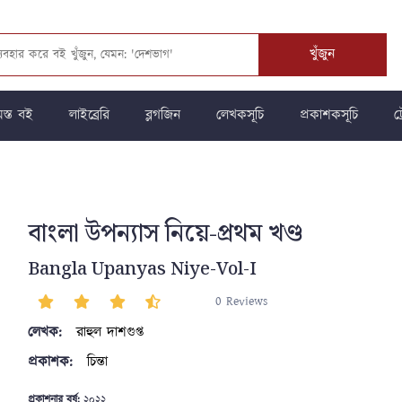
খুঁজুন
স্ত বই
লাইব্রেরি
ব্লগজিন
লেখকসূচি
প্রকাশকসূচি
ট্
বাংলা উপন্যাস নিয়ে-প্রথম খণ্ড
Bangla Upanyas Niye-Vol-I
0 Reviews
লেখক:
রাহুল দাশগুপ্ত
প্রকাশক:
চিন্তা
প্রকাশনার বর্ষ:
২০২২