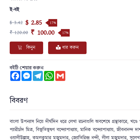
ই-বই
$ 2.85
$ 3.42
17%
₹ 100.00
₹ 120.00
17%
কিনুন
ধার করুন
বইটি শেয়ার করুন
Facebook
Messenger
Telegram
WhatsApp
Gmail
বিবরণ
বাংলা উপন্যাস নিয়ে দীর্ঘদিন ধরে লেখা রচনাগুলি অবশেষে গ্রন্থাকারে, খণ্ড
প্যারীচাঁদ মিত্র, বিভূতিভূষণ বন্দ্যোপাধ্যায়, মানিক বন্দ্যোপাধ্যায়, জীবনানন্
ওয়ালীউল্লাহ, কমলকুমার মজুমদার, জ্যোতিরিন্দ্র নন্দী, লীলা মজুমদার, সুলেখা