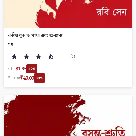
কবির বুক ও মাথা এবং অন্যান্য
গল্প
(0)
$1.35
$1.5
10%
₹40.00
₹50.00
20%