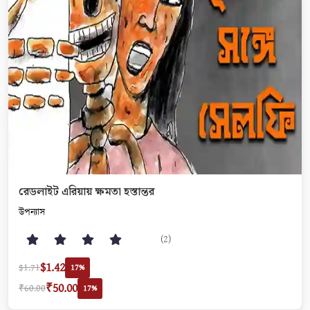
রেডলাইট এরিয়ায় ক্ষমতা হস্তান্তর
উপন্যাস
(2)
$1.42
$1.71
17%
₹50.00
₹60.00
17%