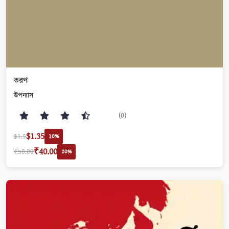
তরণ
উপন্যাস
(0)
$1.35
$1.5
10%
₹40.00
₹50.00
20%