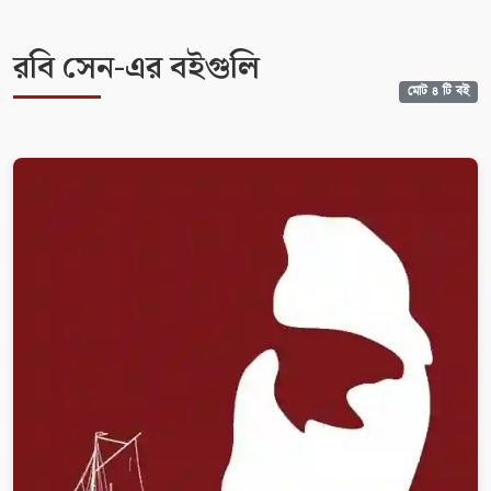
রবি সেন-এর বইগুলি
মোট 8 টি বই