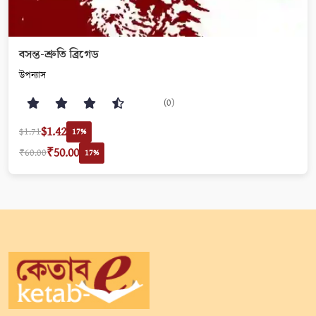
বসন্ত-শ্রুতি ব্রিগেড
উপন্যাস
(0)
$1.42
$1.71
17%
₹50.00
₹60.00
17%