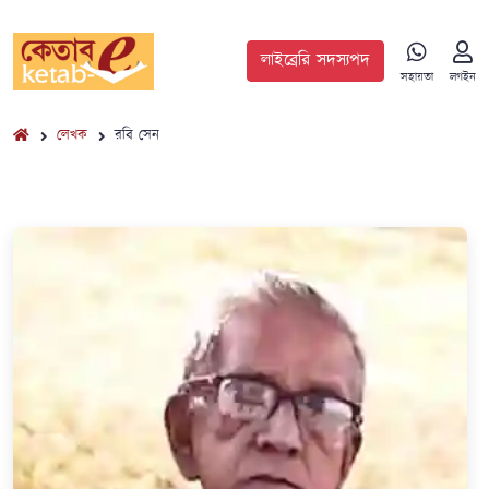
লাইব্রেরি সদস্যপদ
সহায়তা
লগইন
লেখক
রবি সেন