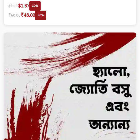
$1.37
$1.71
20%
₹48.00
₹60.00
20%