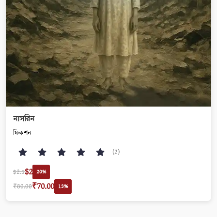
নাসরিন
ফিকশন
(2)
$2
$2.5
20%
₹70.00
₹80.00
13%