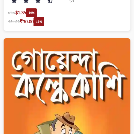
(0)
$1.35
$1.5
10%
₹30.00
₹35.00
15%