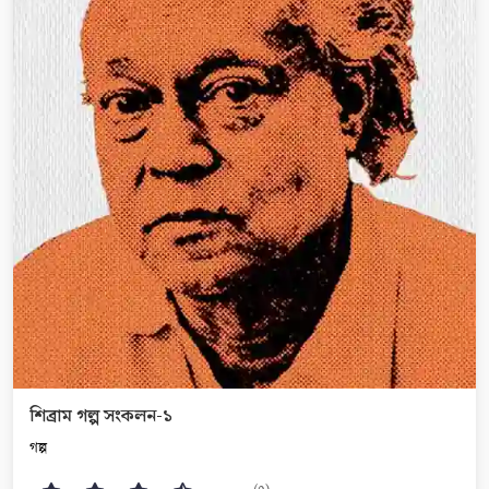
শিব্রাম গল্প সংকলন-১
গল্প