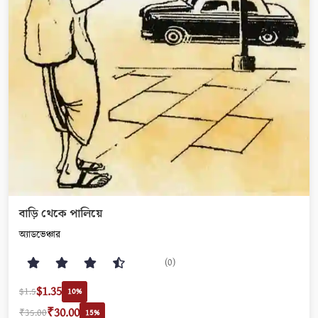
বাড়ি থেকে পালিয়ে
অ‍্যাডভেঞ্চার
(0)
$1.35
$1.5
10%
₹30.00
₹35.00
15%