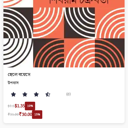
ছেলে বয়েসে
উপন্যাস
(0)
$1.35
$1.5
10%
₹30.00
₹35.00
15%