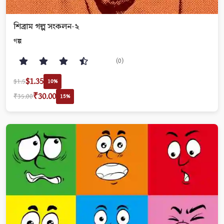
শিব্রাম গল্প সংকলন-২
গল্প
(0)
$1.35
$1.5
10%
₹30.00
₹35.00
15%