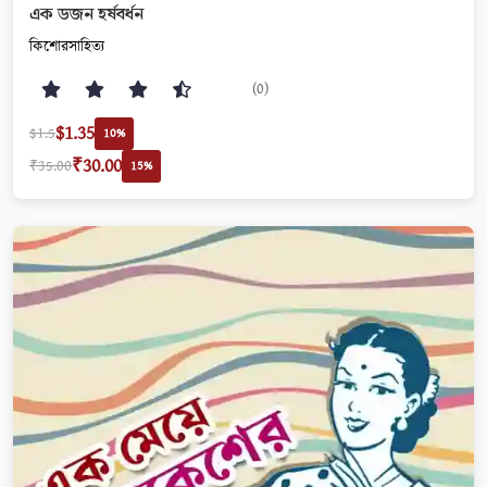
এক ডজন হর্ষবর্ধন
কিশোরসাহিত্য
(0)
$1.35
$1.5
10%
₹30.00
₹35.00
15%