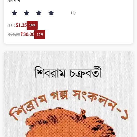
উপন্যাস
(1)
$1.35
$1.5
10%
₹30.00
₹35.00
15%