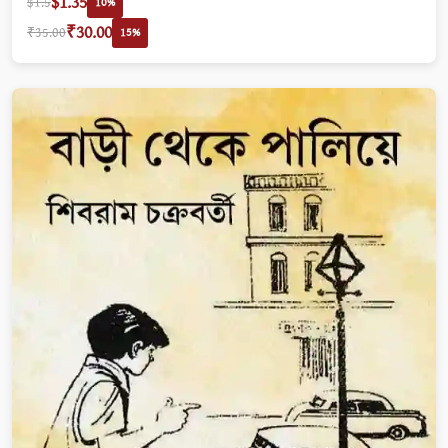
$1.35
$1.5
10%
₹30.00
₹35.00
15%