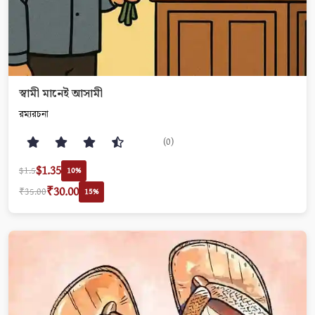
স্বামী মানেই আসামী
রম‍্যরচনা
(0)
$1.35
$1.5
10%
₹30.00
₹35.00
15%