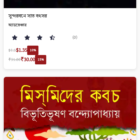
সুন্দরবনে সাত বৎসর
অ‍্যাডভেঞ্চার
(0)
$1.35
$1.5
10%
₹30.00
₹35.00
15%