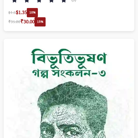
(3)
$1.35
$1.5
10%
₹30.00
₹35.00
15%