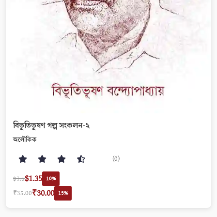
বিভূতিভূষণ গল্প সংকলন-২
অলৌকিক
(0)
$1.35
$1.5
10%
₹30.00
₹35.00
15%