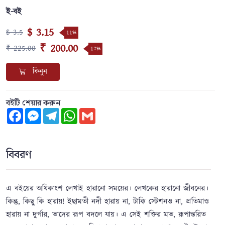
ই-বই
$ 3.15
$ 3.5
11%
₹ 200.00
₹ 225.00
12%
কিনুন
বইটি শেয়ার করুন
Facebook
Messenger
Telegram
WhatsApp
Gmail
বিবরণ
এ বইয়ের অধিকাংশ লেখাই হারানো সময়ের। লেখকের হারানো জীবনের।
কিন্তু, কিছু কি হারায়! ইছামতী নদী হারায় না, টাকি স্টেশনও না, প্রতিমাও
হারায় না দুর্গার, তাদের রূপ বদলে যায়। এ সেই শক্তির মত, রূপান্তরিত