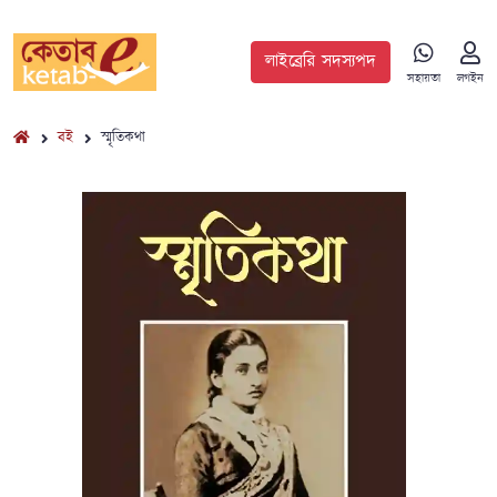
লাইব্রেরি সদস্যপদ
সহায়তা
লগইন
বই
স্মৃতিকথা