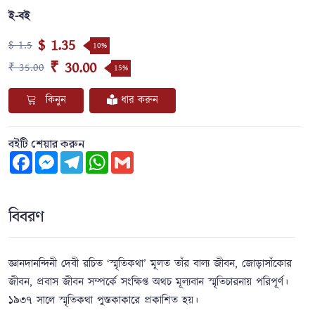
ই-বই
$ 1.35
$ 1.5
10%
₹ 30.00
₹ 35.00
15%
কিনুন
ধার করুন
বইটি শেয়ার করুন
Facebook
Messenger
Telegram
WhatsApp
Gmail
বিবরণ
জ্ঞানদানন্দিনী দেবী রচিত ‘স্মৃতিকথা’ মূলত তাঁর বাল্য জীবন, জোড়াসাঁকোর
জীবন, প্রবাস জীবন সম্পর্কে সংক্ষিপ্ত অথচ মূল্যবান স্মৃতিচারনায় পরিপূর্ণ।
১৯৩৭ সালে স্মৃতিকথা পুস্তকাকারে প্রকাশিত হয়।