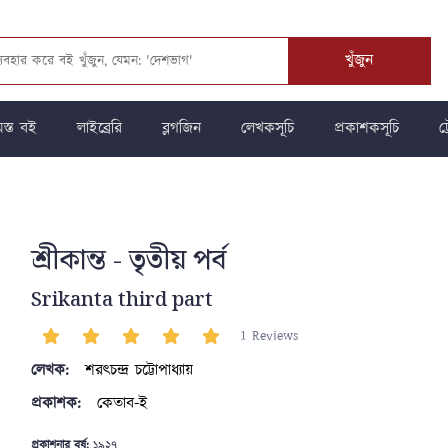
খুঁজুন
স্ত বই
লাইব্রেরি
ব্লগজিন
লেখকসূচি
প্রকাশকসূচি
ট্
শ্রীকান্ত - তৃতীয় পর্ব
Srikanta third part
1 Reviews
লেখক:
শরৎচন্দ্র চট্টোপাধ্যায়
প্রকাশক:
কেতাব-ই
প্রকাশনার বর্ষ:
১৯২৭