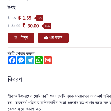
ই-বই
$ 1.35
$ 1.5
10%
₹ 30.00
₹ 35.00
15%
কিনুন
ধার করুন
বইটি শেয়ার করুন
Facebook
Messenger
Telegram
WhatsApp
Gmail
বিবরণ
শ্রীকান্ত উপন্যাসের মোট চারটি খণ্ড। চারটি পৃথক সময়কালে ভারতবর্ষ পত্র
হয়। ভারতবর্ষ পত্রিকার মালিকানাধীন সংস্থা গুরুদাস চট্টোপাধ্যায় অ্যান্ড 
১৯৩৩ সালে প্রকাশ করে।