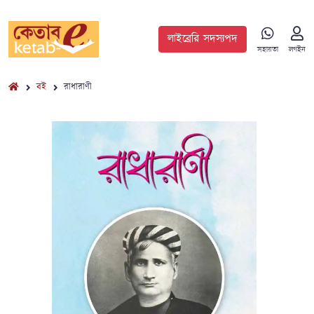
লাইব্রেরি সদস্যপদ
সহায়তা
লগইন
বই
রাধারাণী