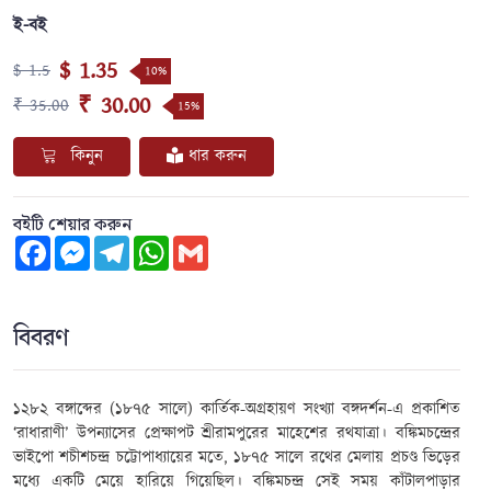
ই-বই
$ 1.35
$ 1.5
10%
₹ 30.00
₹ 35.00
15%
কিনুন
ধার করুন
বইটি শেয়ার করুন
Facebook
Messenger
Telegram
WhatsApp
Gmail
বিবরণ
১২৮২ বঙ্গাব্দের (১৮৭৫ সালে) কার্তিক-অগ্রহায়ণ সংখ্যা বঙ্গদর্শন-এ প্রকাশিত
‘রাধারাণী’ উপন্যাসের প্রেক্ষাপট শ্রীরামপুরের মাহেশের রথযাত্রা। বঙ্কিমচন্দ্রের
ভাইপো শচীশচন্দ্র চট্টোপাধ্যায়ের মতে
,
১৮৭৫ সালে রথের মেলায় প্রচণ্ড ভিড়ের
মধ্যে একটি মেয়ে হারিয়ে গিয়েছিল। বঙ্কিমচন্দ্র সেই সময় কাঁটালপাড়ার