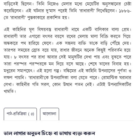
বাড়িতেই ছিলেন। তিনি নিজেও মেলার মধ্যে মেয়েটির অনুসন্ধানের চেষ্টা
করেছিলেন। এই ঘটনার দু’মাস পরেই তিনি ‘রাধারাণী’ লিখেছিলেন।
১৮৮৬-
তে ‘রাধারাণী’ পুস্তকাকারে প্রকাশিত হয়।
এই
কাহি
নির মূল বিষয়বস্তু
রাধারাণী নামে একটি বালিকার বাল্য প্রেম
।
রাধারাণী তার এগারো বৎসর বয়সে রথের মেলায় মালা বিক্রি করতে গিয়ে
অন্ধকারে পথ হারিয়ে ফেলে। এক সহৃদয় ব্যক্তি তা
কে
বাড়ি পৌঁছে দেয়
।
তারপর সময়ের স্রোত বয়ে যায়
,
রাধার জীবনে অনেক কিছুই পরিবর্তন হয়ে
যায়। ৮ বৎসর পর
রাধা
আবার সেই মানুষটির দেখা পায় এবং বুঝতে পারে
তারা পরস্পর পরস্পরকে মন দিয়ে বসে আছে। শেষে তাদের বিবাহ হয়।
মধুরেন সমাপয়েৎ
।
এই হলো গল্প
।
বঙ্কিমের এই কাহি
নি
উপন্যাসের পূর্ণতা ও
লক্ষণ পায়নি
। ‘রাধারানী’কে
উপন্যাসিকা
বলা যেতে পারে।
রোমান্টিক ঘরানার
লেখা। কাহিনীর গতি সরল
,
কোন উত্থান পতন নেই। এটাই উপন্যাসিকাটির
খামতি
।
পাঠ-প্রতিক্রিয়া ( 0)
আলোচনা
ভাল লাগার অনুভব চিহ্নে বা ভাষায় ব্যক্ত করুন