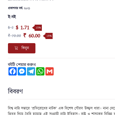
প্রকাশনার বর্ষ:
২০২১
ই-বই
$ 1.71
$ 2
15%
₹ 60.00
₹ 70.00
15%
কিনুন
বইটি শেয়ার করুন
Facebook
Messenger
Telegram
WhatsApp
Gmail
বিবরণ
বিশ্ব নাট্য সম্ভারে
‘
প্রতিরোধের নাটক
’
এক বিশেষ গৌরব উজ্জ্বল ধারা। নানা দেশ
ভিতর দিয়ে তৈরি হয়েছে এই সংগ্রামী নাট্য ইতিহাস। রাষ্ট্র ও শাসকের বিভিন্ন র