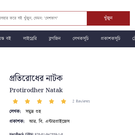
খুঁজুন
স্ত বই
লাইব্রেরি
ব্লগজিন
লেখকসূচি
প্রকাশকসূচি
ট্
প্রতিরোধের নাটক
Protirodher Natak
2 Reviews
লেখক:
সমুদ্র গুহ
প্রকাশক:
আর. বি. এন্টারপ্রাইজেস
Hardback ISBN:
978-81-942559-1-8