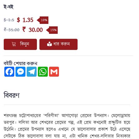
ই-বই
$ 1.35
$ 1.5
10%
₹ 30.00
₹ 35.00
15%
কিনুন
ধার করুন
বইটি শেয়ার করুন
Facebook
Messenger
Telegram
WhatsApp
Gmail
বিবরণ
শরৎচন্দ্র চট্টোপাধ্যা
য়ের ‘
পরিণীতা
’
আগাগোড়া প্রেমের উপন্যাস।
মেলোড্রামায়
ভরপুর।
ললিতা আর শেখরের প্রেমের গল্প
, এই
প্রেম কখনোই প্রস্ফুটিত হয়ে
উঠেনি
।
প্রেমের উপন্যাস হলেও এখানে যে ভালোবাসার প্রকাশ উঠে এসেছে
সেটাকে ঠিক ভালোবাসা
বলা যায় না, এটা খানিক শেখর-ললিতার
নিত্যকার