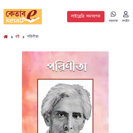
লাইব্রেরি সদস্যপদ
সহায়তা
লগইন
বই
পরিণীতা