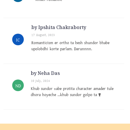
by Ipshita Chakraborty
17 August, 2023
IC
Romanticism er ortho ta besh shundor bhabe
upolobdhi korte parlam. Darunnnn.
by Neha Das
10 July, 2024
ND
Khub sundor vabe protita character amader tule
dhora hoyeche ...khub sundor golpo ta ❣️