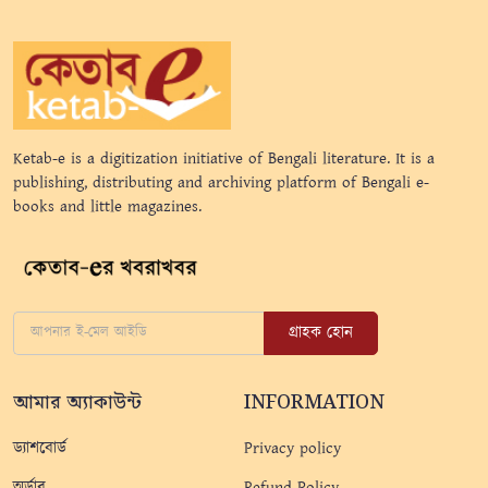
Ketab-e is a digitization initiative of Bengali literature. It is a
publishing, distributing and archiving platform of Bengali e-
books and little magazines.
গ্রাহক হোন
আমার অ্যাকাউন্ট
INFORMATION
ড্যাশবোর্ড
Privacy policy
অর্ডার
Refund Policy