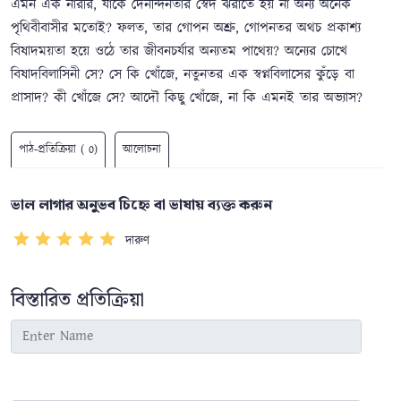
এমন এক নারীর, যাকে দৈনন্দিনতার স্বেদ ঝরাতে হয় না অন্য অনেক
পৃথিবীবাসীর মতোই? ফলত, তার গোপন অশ্রু, গোপনতর অথচ প্রকাশ্য
বিষাদময়তা হয়ে ওঠে তার জীবনচর্যার অন্যতম পাথেয়? অন্যের চোখে
বিষাদবিলাসিনী সে? সে কি খোঁজে, নতুনতর এক স্বপ্নবিলাসের কুঁড়ে বা
প্রাসাদ? কী খোঁজে সে? আদৌ কিছু খোঁজে, না কি এমনই তার অভ্যাস?
পাঠ-প্রতিক্রিয়া ( 0)
আলোচনা
ভাল লাগার অনুভব চিহ্নে বা ভাষায় ব্যক্ত করুন
দারুণ
বিস্তারিত প্রতিক্রিয়া