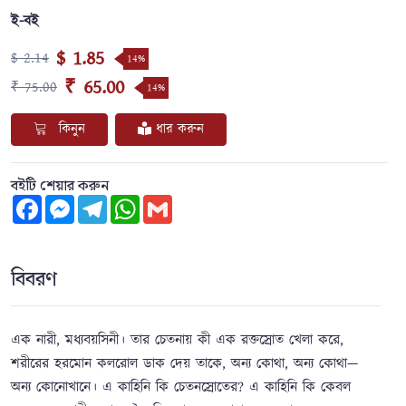
ই-বই
$ 1.85
$ 2.14
14%
₹ 65.00
₹ 75.00
14%
কিনুন
ধার করুন
বইটি শেয়ার করুন
Facebook
Messenger
Telegram
WhatsApp
Gmail
বিবরণ
এক নারী, মধ্যবয়সিনী। তার চেতনায় কী এক রক্তস্রোত খেলা করে,
শরীরের হরমোন কলরোল ডাক দেয় তাকে, অন্য কোথা, অন্য কোথা—
অন্য কোনোখানে। এ কাহিনি কি চেতনস্রোতের? এ কাহিনি কি কেবল