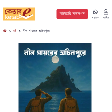
লাইব্রেরি সদস্যপদ
সহায়তা
লগইন
বই
নীল সায়রের অচিনপুরে