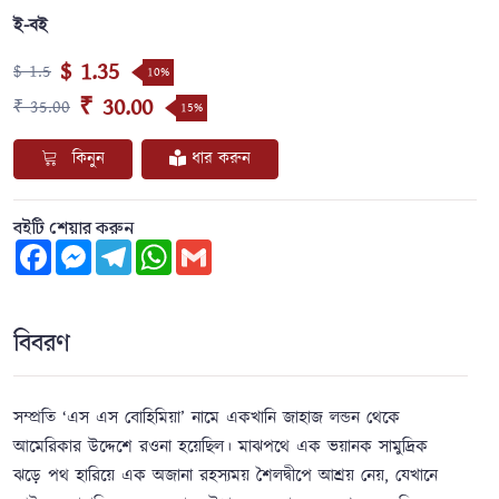
ই-বই
$ 1.35
$ 1.5
10%
₹ 30.00
₹ 35.00
15%
কিনুন
ধার করুন
বইটি শেয়ার করুন
Facebook
Messenger
Telegram
WhatsApp
Gmail
বিবরণ
সম্প্রতি ‘এস এস বোহিমিয়া’ নামে একখানি জাহাজ লন্ডন থেকে
আমেরিকার উদ্দেশে রওনা হয়েছিল। মাঝপথে এক ভয়ানক সামুদ্রিক
ঝড়ে পথ হারিয়ে এক অজানা রহস্যময় শৈলদ্বীপে আশ্রয় নেয়, যেখানে