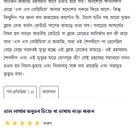
আটজন জাহাজি রহস্যময় ভাবে উধাও হয়ে যায়। অবশেষে ক্ষতবিক্ষত
দেহে ‘এস এস বোহিমিয়া’ আবার স্বদেশের বন্দরে ফিরে আসে। কিন্তু
কিছুদিন পর জানা যায় জাহাজের ক্যাপ্টেন মি. টমাস মর্টন সহ আরো দুজন
ব্ল্যাক স্নেক অর্থাৎ কেউটে সাপের কামড়ে মারা যায়। সবচেয়ে আশ্চর্যের
বিষয় হল লন্ডনে ভারতীয় কেউটে বা ব্ল্যাক স্নেকের আবির্ভাব হল কী করে
আর ‘এস এস বোহিমিয়া’-র জাহাজি, যারা ওই শৈলদ্বীপে পা রেখেছিল
বেছে বেছে তাদেরই মৃত্যু হচ্ছে এই ব্ল্যাক স্নেকের কামড়ে। ওই রহস্যময়
শৈলদ্বীপ এবং এই মৃত্যুর মধ্যে যোগসূত্র কী? সেই রহস্যের সমাধানে লন্ডন
রওনা হয় বিমল-কুমার এবং বিনয়বাবু সঙ্গে যায় রামহরি এবং বাহাদুর
কুকুর বাঘা।
পাঠ-প্রতিক্রিয়া ( 0)
আলোচনা
ভাল লাগার অনুভব চিহ্নে বা ভাষায় ব্যক্ত করুন
দারুণ