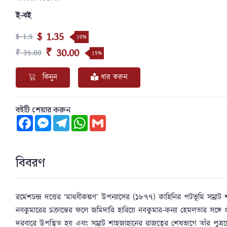
ই-বই
$ 1.35
$ 1.5
10%
₹ 30.00
₹ 35.00
15%
কিনুন
ধার করুন
বইটি শেয়ার করুন
Facebook
Messenger
Telegram
WhatsApp
Gmail
বিবরণ
রমেশচন্দ্র দত্তের ‘মাধবীকঙ্কণ’ উপন্যাসের (১৮৭৭) কাহিনির পটভূমি সম্রাট শ
নবকুমারের চক্রান্তের ফলে জমিদারি হারিয়ে নবকুমার-কন্যা হেমলতার সঙ্গে প্
দরবারে উপস্থিত হয় এবং সম্রাট শাহজাহানের রাজত্বের শেষভাগে তাঁর পুত্রদ