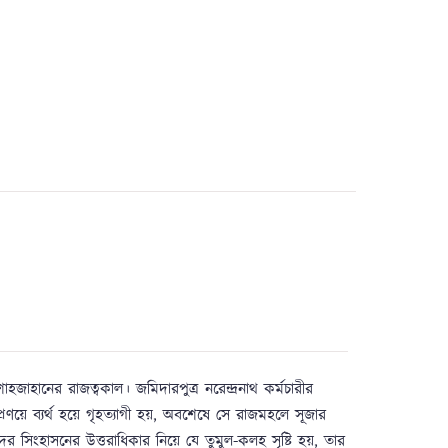
াহজাহানের রাজত্বকাল। জমিদারপুত্র নরেন্দ্রনাথ কর্মচারীর
রণয়ে ব্যর্থ হয়ে গৃহত্যাগী হয়, অবশেষে সে রাজমহলে সূজার
ের সিংহাসনের উত্তরাধিকার নিয়ে যে তুমুল-কলহ সৃষ্টি হয়, তার