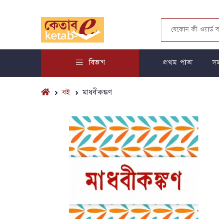
বিভাগ
প্রথম পাতা
সম
বই
মাধবীকঙ্কণ