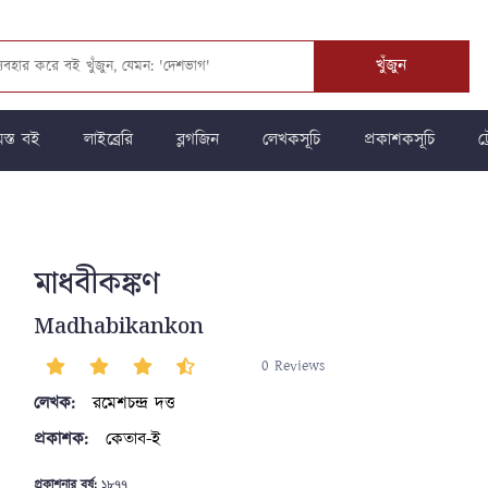
খুঁজুন
স্ত বই
লাইব্রেরি
ব্লগজিন
লেখকসূচি
প্রকাশকসূচি
ট্
মাধবীকঙ্কণ
Madhabikankon
0 Reviews
লেখক:
রমেশচন্দ্র দত্ত
প্রকাশক:
কেতাব-ই
প্রকাশনার বর্ষ:
১৮৭৭