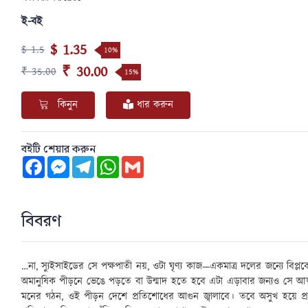
ই-বই
$ 1.35
$ 1.5
10%
₹ 30.00
₹ 35.00
15%
কিনুন
ধার করুন
বইটি শেয়ার করুন
Facebook
Messenger
Telegram
WhatsApp
Gmail
বিবরণ
…
না
,
স্যুইসাইডের সে পক্ষপাতী নয়
,
ওটা ঘৃণ্য কাজ—একমাত্র দলের জন্যে বিপ্লব
অমানুষিক পীড়নে ভেঙে পড়তে বা উন্মাদ হতে হবে এটা এড়াবার জন্যও সে আ
মনের গঠন
,
ওই পীড়ন দেশে প্রতিশোধের আগুন জ্বালাবে। তবে অসুখ হয়ে প্র