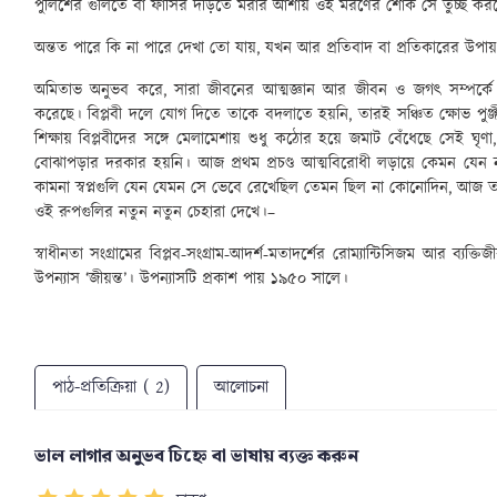
পুলিশের গুলিতে বা ফাঁসির দড়িতে মরার আশায় ওই মরণের শোক সে তুচ্ছ কর
অন্তত পারে কি না পারে দেখা তো যায়
,
যখন আর প্রতিবাদ বা প্রতিকারের উপায়
অমিতাভ অনুভব করে
,
সারা জীবনের আত্মজ্ঞান আর জীবন ও জগৎ সম্পর্কে 
করেছে। বিপ্লবী দলে যোগ দিতে তাকে বদলাতে হয়নি
,
তারই সঞ্চিত ক্ষোভ পুঞ
শিক্ষায় বিপ্লবীদের সঙ্গে মেলামেশায় শুধু কঠোর হয়ে জমাট বেঁধেছে সেই ঘৃণা
বোঝাপড়ার দরকার হয়নি। আজ প্রথম প্রচণ্ড আত্মবিরোধী লড়ায়ে কেমন য
কামনা স্বপ্নগুলি যেন যেমন সে ভেবে রেখেছিল তেমন ছিল না কোনোদিন
,
আজ তাই
ওই রুপগুলির নতুন নতুন চেহারা দেখে।
–
স্বাধীনতা সংগ্রামের বিপ্লব-সংগ্রাম-আদর্শ-মতাদর্শের রোম্যান্টিসিজম আর ব্যক্
উপন্যাস
‘
জীয়ন্ত
’
। উপন্যাসটি প্রকাশ পায় ১৯৫০ সালে।
পাঠ-প্রতিক্রিয়া ( 2)
আলোচনা
ভাল লাগার অনুভব চিহ্নে বা ভাষায় ব্যক্ত করুন