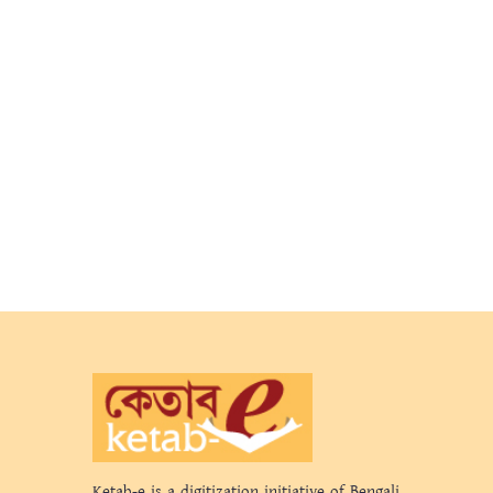
Ketab-e is a digitization initiative of Bengali