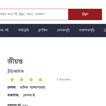
খুঁজুন
স্ত বই
লাইব্রেরি
ব্লগজিন
লেখকসূচি
প্রকাশকসূচি
ট্
জীয়ন্ত
Jiyanta
4 Reviews
লেখক:
মানিক বন্দ্যোপাধ্যায়
প্রকাশক:
কেতাব-ই
প্রকাশনার বর্ষ:
১৯৫০