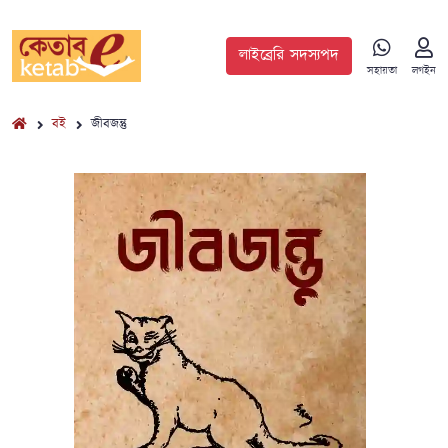
লাইব্রেরি সদস্যপদ
সহায়তা
লগইন
বই
জীবজন্তু