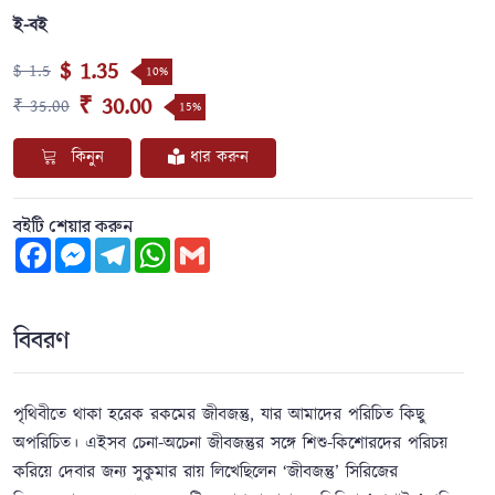
ই-বই
$ 1.35
$ 1.5
10%
₹ 30.00
₹ 35.00
15%
কিনুন
ধার করুন
বইটি শেয়ার করুন
Facebook
Messenger
Telegram
WhatsApp
Gmail
বিবরণ
পৃথিবীতে থাকা হরেক রকমের জীবজন্তু, যার আমাদের পরিচিত কিছু
অপরিচিত। এইসব চেনা-অচেনা জীবজন্তুর সঙ্গে শিশু-কিশোরদের পরিচয়
করিয়ে দেবার জন্য সুকুমার রায় লিখেছিলেন ‘জীবজন্তু’ সিরিজের