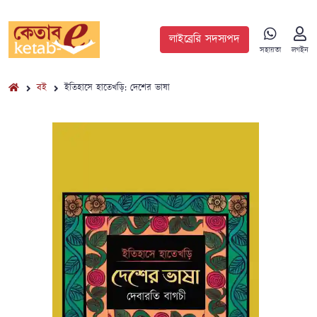
লাইব্রেরি সদস্যপদ
সহায়তা
লগইন
বই
ইতিহাসে হাতেখড়ি: দেশের ভাষা