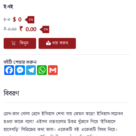
ই-বই
$ 0
$ 0
0%
₹ 0.00
₹ 0.00
0%
কিনুন
ধার করুন
বইটি শেয়ার করুন
Facebook
Messenger
Telegram
WhatsApp
Gmail
বিবরণ
চোখ-কান খোলা রেখে ইতিহাস শেখা যায় কেমন করে? ইতিহাস-সচেতন
হওয়া কাকে বলে? এইসব প্রশ্নগুলোর উত্তর খুঁজতে গিয়ে ‘ইতিহাসে
হাতেখড়ি’ সিরিজের কথা ভাবা। একেকটি বই একেকটি বিষয় নিয়ে।