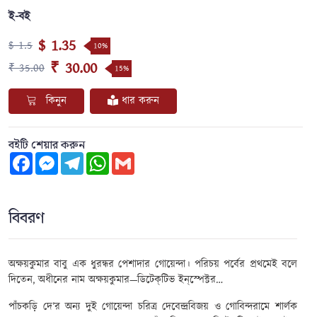
ই-বই
$ 1.35
$ 1.5
10%
₹ 30.00
₹ 35.00
15%
কিনুন
ধার করুন
বইটি শেয়ার করুন
Facebook
Messenger
Telegram
WhatsApp
Gmail
বিবরণ
অক্ষয়কুমার বাবু এক ধুরন্ধর পেশাদার গোয়েন্দা। পরিচয় পর্বের প্রথমেই বলে
দিতেন,
অধীনের নাম অক্ষয়কুমার—ডিটেক্‌টিভ ইন্‌স্পেক্টর
…
পাঁচকড়ি দে’র অন্য দুই গোয়েন্দা চরিত্র দেবেন্দ্রবিজয় ও গোবিন্দরামে শার্লক