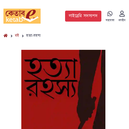
লাইব্রেরি সদস্যপদ
সহায়তা
লগইন
বই
হত্যা-রহস্য