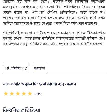
হোমসের ছায়া লক্ষ্য করা গেলেও, পাঁচকড়ি বাবুর ‘
ডিটেক্‌টিভ ইন্‌স্পেক্টর
’
অক্ষয়কুমার একেবারে অন্য ছাঁচে ফেলা। যিনি পারিশ্রমিকের বিষয়ে কোনরকম
রেয়াত করেন না। এব্যাপারে মৌখিক প্রতিশ্রুতিতেও আস্থা রাখেন না।
পারিশ্রমিকের অঙ্ক হাজার টাকাও অপর্যাপ্ত মনে করনে। তদন্তের স্বার্থে প্রধান
সাক্ষীকে অম্লানবদনে উৎকোচ দেওয়ার পারমর্শ দিতে কুন্ঠা বোধ করেন না।
চল্লিশোর্ধ এই গোয়েন্দা আসামীকে পাকড়াতে অম্লানচিত্তে প্রচলিত নীতি-আদর্শকে
বৃদ্ধাঙ্গুষ্ঠ দেখান। ‘হত্যা-রহস্য’ কাহিনীতে অক্ষয়কুমারের সহকারী ভূমিকায় দেখা
যায়
নগেন্দ্রনাথ বাবু
কে, যিনি একজন
নবীন গ্রন্থকার
এবং এ কাহিনীর কথকও।
পাঠ-প্রতিক্রিয়া ( 2)
আলোচনা
ভাল লাগার অনুভব চিহ্নে বা ভাষায় ব্যক্ত করুন
দারুণ
বিস্তারিত প্রতিক্রিয়া