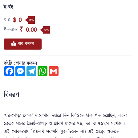
ই-বই
$ 0
$ 0
0%
₹ 0.00
₹ 0.00
0%
ধার করুন
বইটি শেয়ার করুন
Facebook
Messenger
Telegram
WhatsApp
Gmail
বিবরণ
‘ঘর-পোড়া লোক’ দারোগার দপ্তরে তিন কিস্তিতে প্রকাশিত হয়েছিল, বাংলা
১৩০৫ সনের জ্যৈষ্ঠ-আষাঢ় ও শ্রাবণ মাসের ৭৪, ৭৫ ও ৭৬তম সংখ্যায়।
এই মোকদ্দমায় প্রিয়নাথ সরাসরি যুক্ত ছিলেন না। এই গ্রন্থের শুরুতে