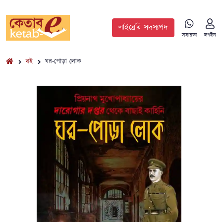
লাইব্রেরি সদস্যপদ
সহায়তা
লগইন
বই
ঘর-পোড়া লোক