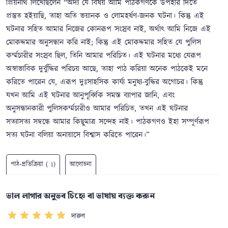
প্রিয়নাথ লিখেছিলেন “অদ্য যে বিষয় আমি পাঠকগণকে উপহার দিতে
প্রস্তুত হইয়াছি, তাহা অতি ভয়ানক ও লোমহর্ষণ-জনক ঘটনা। কিন্তু এই
ঘটনার সহিত আমার নিজের কোনরূপ সংস্রব নাই, অর্থাৎ আমি নিজে এই
মোকদ্দমার অনুসন্ধান করি নাই; কিন্তু এই মোকদ্দমার সহিত যে পুলিস
কর্ম্মচারীর সংস্রব ছিল, তিনি আমার পরিচিত। এই ঘটনার মধ্যে যেরূপ
অস্বাভাবিক দুর্বুদ্ধির পরিচয় আছে, তাহা পাঠ করিয়া অনেক পাঠকেই মনে
করিতে পারেন যে, এরূপ দুঃসাহসিক কার্য্য মনুষ্য-বুদ্ধির অগোচর। কিন্তু
যখন আমি এই ঘটনার আনুপূর্ব্বিক সমস্ত ব্যাপার জানি, এবং
অনুসন্ধানকারী পুলিসকর্ম্মচারীও আমার পরিচিত, তখন এই ঘটনার
সত্যাসত্য সম্বন্ধে আমার কিছুমাত্র সন্দেহ নাই। পাঠকগণও ইহা সম্পূর্ণরূপ
সত্য ঘটনা বলিয়া অনায়াসে বিশ্বাস করিতে পারেন।”
পাঠ-প্রতিক্রিয়া ( 1)
আলোচনা
ভাল লাগার অনুভব চিহ্নে বা ভাষায় ব্যক্ত করুন
দারুণ