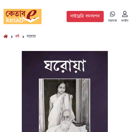
লাইব্রেরি সদস্যপদ
সহায়তা
লগইন
বই
ঘরোয়া