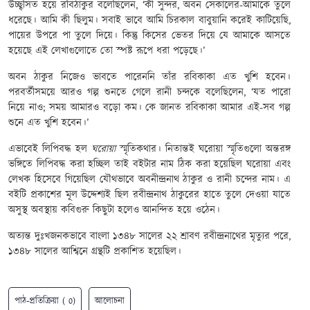
উচ্ছ্বসিত হয়ে রবিঠাকুর বলেছিলেন
, ‘
কী সুন্দর
,
অবন সেকালের-আমাকে তুলে
ধরেছে। আমি কী ছিলুম। সবাই ভাবে আমি চিরকাল বাবুয়ানি করেই কাটিয়েছি
,
পায়ের উপরে পা তুলে দিয়ে। কিন্তু কিসের ভেতর দিয়ে যে আমাকে আসতে
হয়েছে এই লেখাগুলোতে তো স্পষ্ট রূপে ধরা পড়েছে।
’
অবন ঠাকুর নিজেও
ভাবতে
পারেননি তাঁর রবিকাকা এত খুশি হবে
ন।
পরবর্তীসময়ে আরও গল্প শুনতে গেলে রানী চন্দকে বলেছিলেন
, ‘
যত পারো
নিয়ে নাও
;
সময় আমারও বড়ো কম। কে জানত রবিকাকা আমার এই-সব গল্প
শুনে এত খুশি হবেন।
’
এভাবেই
লিপিবদ্ধ হল
ঘরোয়া
স্মৃতিকথার
।
নিতান্তই ঘরোয়া স্মৃতিগুলো অন্তরঙ্গ
ভঙ্গিতে
লিপিবদ্ধ করা হচ্ছিল তাই
বইটার নাম ঠিক করা হয়েছিল ঘরোয়া এবং
লেখক হিসেবে গিয়েছিল যৌথভাবে অবনীন্দ্রনাথ ঠাকুর ও রানী চন্দের নাম। এ
বইটি প্রকাশের মূল উদ্দেশ্যই ছিল রবীন্দ্রনাথ ঠাকুরের হাতে তুলে দেওয়া যাতে
অসুস্থ অবস্থায় কবিগুরু কিছুটা হলেও আনন্দিত হয়ে ওঠেন।
অত্যন্ত দুঃখজনকভাবে বাংলা ১৩৪৮ সালের ২২ শ্রাবণ রবীন্দ্রনাথের
মৃত্যুর পরে,
১৩৪৮ সালের আশ্বিনে
গ্রন্থটি প্রকাশিত হয়েছিল
।
পাঠ-প্রতিক্রিয়া ( 0)
আলোচনা