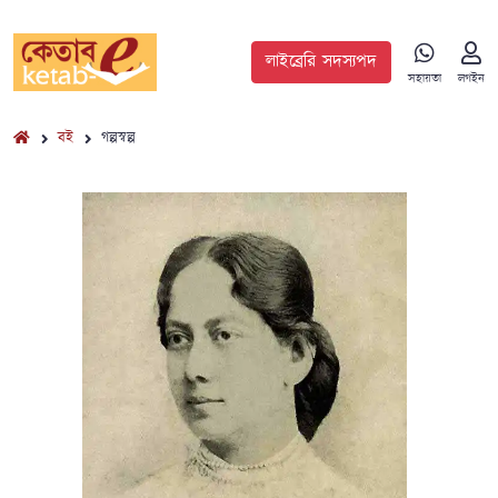
লাইব্রেরি সদস্যপদ
সহায়তা
লগইন
বই
গল্পস্বল্প