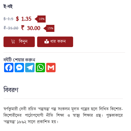
ই-বই
$ 1.35
$ 1.5
10%
₹ 30.00
₹ 35.00
15%
কিনুন
ধার করুন
বইটি শেয়ার করুন
Facebook
Messenger
Telegram
WhatsApp
Gmail
বিবরণ
স্বর্ণকুমারী দেবী
রচিত ‘
গল্পস্বল্প
’ গল্প সংকলন মূলত গল্পের ছলে লিখিত কিশোর-
কিশোরীদের পাঠোপযোগী নীতি শিক্ষা ও স্বাস্থ্য শিক্ষার গ্রন্থ। পুস্তকাকারে
‘
গল্পস্বল্প
’ ১৮৯২ সালে প্রকাশিত হয়।