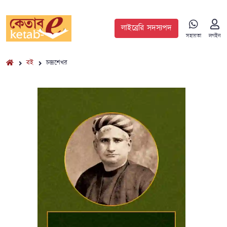
লাইব্রেরি সদস্যপদ
সহায়তা
লগইন
বই
চন্দ্রশেখর