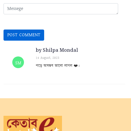
by Shilpa Mondal
14 August, 2023
SM
পড়ে অসম্ভব ভালো লাগল ❤️।