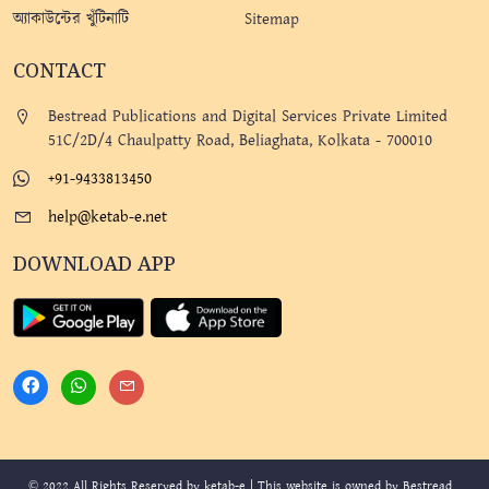
অ্যাকাউন্টের খুঁটিনাটি
Sitemap
CONTACT
Bestread Publications and Digital Services Private Limited
51C/2D/4 Chaulpatty Road, Beliaghata, Kolkata - 700010
+91-9433813450
help@ketab-e.net
DOWNLOAD APP
© 2022 All Rights Reserved by ketab-e | This website is owned by Bestread