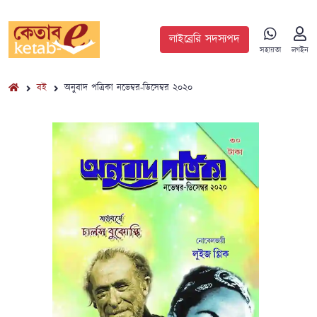
লাইব্রেরি সদস্যপদ
সহায়তা
লগইন
বই
অনুবাদ পত্রিকা নভেম্বর-ডিসেম্বর ২০২০