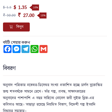
$ 1.35
$ 1.5
10%
₹ 27.00
₹ 30.00
10%
কিনুন
বইটি শেয়ার করুন
Facebook
Messenger
Telegram
WhatsApp
Gmail
বিবরণ
অনুবাদ পত্রিকার নভেম্বর-ডিসেম্বর সংখ্যা প্রকাশিত হচ্ছে চার্লস বুকোস্কির
জন্ম শতবর্ষকে সামনে রেখে। তাঁর গল্প, প্র‌বন্ধ, সাক্ষাৎকারের
অনুবাদের পাশাপাশি এ বছর সাহিত্যে নোবেল জয়ী লুইজ গ্লিক-এর
কবিতাও আছে। তাছাড়া রয়েছে নিয়মিত বিভাগ, বিদেশী গল্প ইত্যাদি
বিষয়ের সমাহার।