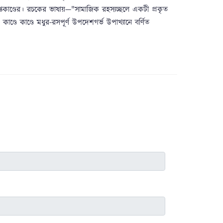
সপ্তকাণ্ডের। রচকের ভাষায়—"সামাজিক রহস্যচ্ছলে একটী প্রকৃত
কাণ্ডে কাণ্ডে মধুর-রসপূর্ণ উপদেশগর্ভ উপাখ্যানে বর্ণিত