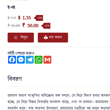
ই-বই
$ 1.35
$ 1.5
10%
₹ 30.00
₹ 35.00
15%
কিনুন
ধার করুন
বইটি শেয়ার করুন
Facebook
Messenger
Telegram
WhatsApp
Gmail
বিবরণ
রামায়ণ ভারত সংস্কৃতির অবিচ্ছেদ্য অঙ্গ বললে, সে নিয়ে দ্বিমত হবার অ
হচ্ছে, সে নিয়ে বিস্তর বিতর্কের অবকাশ আছে, এবং তা চলমান। রামায়ণের ভা
আকর্ষণ করে। তার অন্যতম উদাহরণ, রামায়ণের ঢঙটিকে বহু মানুষ অনুসরণ ক