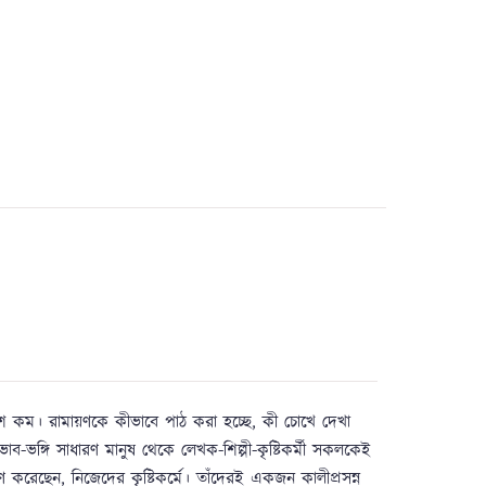
বকাশ কম। রামায়ণকে কীভাবে পাঠ করা হচ্ছে, কী চোখে দেখা
ব-ভঙ্গি সাধারণ মানুষ থেকে লেখক-শিল্পী-কৃষ্টিকর্মী সকলকেই
রেছেন, নিজেদের কৃষ্টিকর্মে। তাঁদেরই একজন কালীপ্রসন্ন