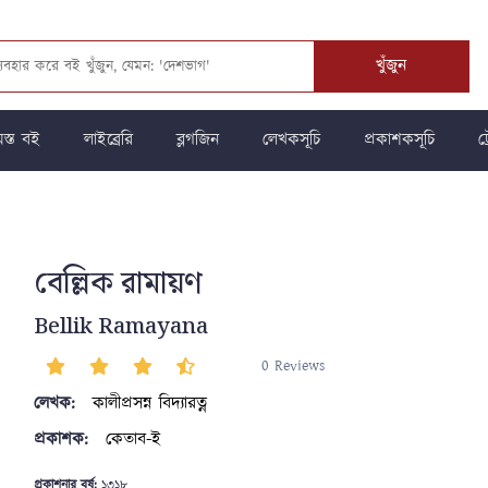
খুঁজুন
স্ত বই
লাইব্রেরি
ব্লগজিন
লেখকসূচি
প্রকাশকসূচি
ট্
বেল্লিক রামায়ণ
Bellik Ramayana
0 Reviews
লেখক:
কালীপ্রসন্ন বিদ্যারত্ন
প্রকাশক:
কেতাব-ই
প্রকাশনার বর্ষ:
১৩১৮