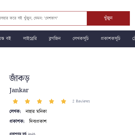
খুঁজুন
স্ত বই
লাইব্রেরি
ব্লগজিন
লেখকসূচি
প্রকাশকসূচি
ট্
জাঁকড়
Jankar
2 Reviews
লেখক:
নাহার মনিকা
প্রকাশক:
দিব্যপ্রকাশ
প্রকাশনার বর্ষ:
২০২১