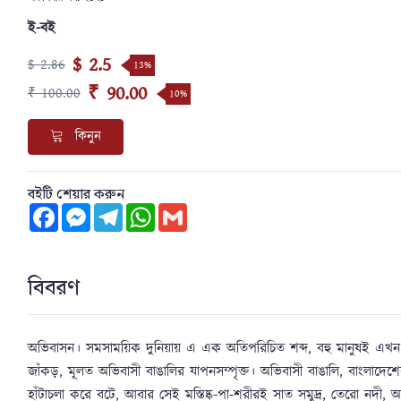
ই-বই
$ 2.5
$ 2.86
13%
₹ 90.00
₹ 100.00
10%
কিনুন
বইটি শেয়ার করুন
Facebook
Messenger
Telegram
WhatsApp
Gmail
বিবরণ
অভিবাসন। সমসাময়িক দুনিয়ায় এ এক অতিপরিচিত শব্দ, বহু মানুষই এখ
জাঁকড়, মূলত অভিবাসী বাঙালির যাপনসম্পৃক্ত। অভিবাসী বাঙালি, বাংলাদেশের 
হাঁটাচলা করে বটে, আবার সেই মস্তিষ্ক-পা-শরীরই সাত সমুদ্র, তেরো নদী