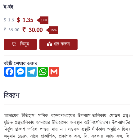
ই-বই
$ 1.35
$ 1.5
10%
₹ 30.00
₹ 35.00
15%
কিনুন
ধার করুন
বইটি শেয়ার করুন
Facebook
Messenger
Telegram
WhatsApp
Gmail
বিবরণ
‘আদায়ের ইতিহাস’ মানিক বন্দ্যোপাধ্যায়ের উপন্যাস-তালিকায় ষোড়শ গ্রন্থ।
মুদ্রিত গ্রন্থতালিকায় আদায়ের ইতিহাসের অবস্থান অষ্টাবিংশতিতম। উপন্যাসটির
নির্ভুল প্রকাশ তারিখ পাওয়া যায় না। সম্ভবত গ্রন্থটি দীর্ঘকাল অমুদ্রিত ছিল।
অনুমান ১৯৪৭ সালে প্রকাশিত, প্রকাশক এস. সি. সরকার অ্যান্ড সন্স. লি.