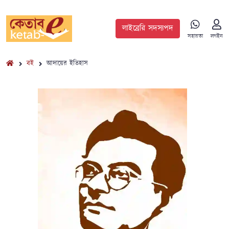
লাইব্রেরি সদস্যপদ
সহায়তা
লগইন
বই
আদায়ের ইতিহাস