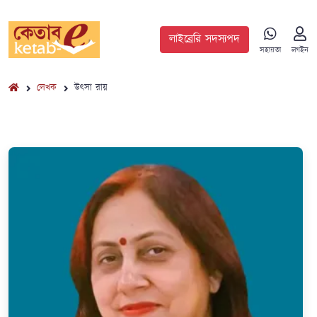
লাইব্রেরি সদস্যপদ
সহায়তা
লগইন
লেখক
উৎসা রায়