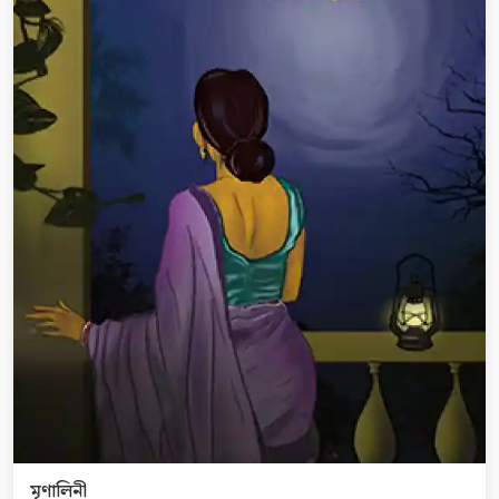
মৃণালিনী