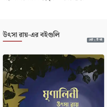
উৎসা রায়-এর বইগুলি
মোট 1 টি বই