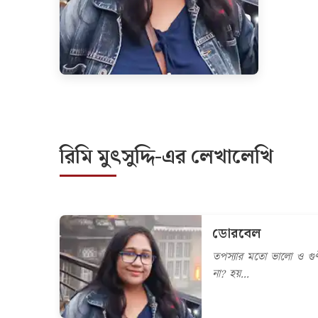
রিমি মুৎসুদ্দি-এর লেখালেখি
ডোরবেল
তপস্যার মতো ভালো ও গুণ
না? হয়...