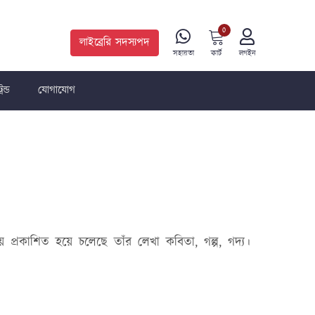
0
লাইব্রেরি সদস্যপদ
কার্ট
সহায়তা
লগইন
রেন্ড
যোগাযোগ
য় প্রকাশিত হয়ে চলেছে তাঁর লেখা কবিতা, গল্প, গদ্য।