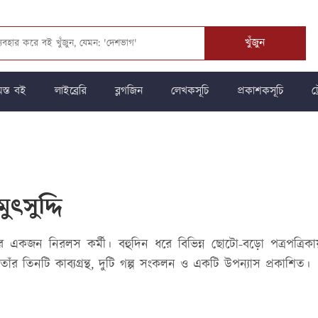
খুঁজুন
স্ত বই
লাইব্রেরি
ব্লগজিন
লেখকসূচি
প্রকাশকসূচি
ট্
ুৎসুদ্দি
্চার একজন নিরলস কর্মী। বহুদিন ধরে বিভিন্ন ছোটো-বড়ো পত্রপত্রিকা
তাঁর তিনটি কাব্যগ্রন্থ, দুটি গল্প সংকলন ও একটি উপন্যাস প্রকাশিত।