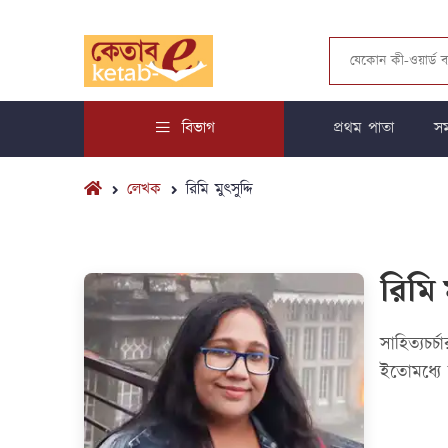
বিভাগ
প্রথম পাতা
সম
লেখক
রিমি মুৎসুদ্দি
রিমি ম
সাহিত্যচর
ইতোমধ্যে 