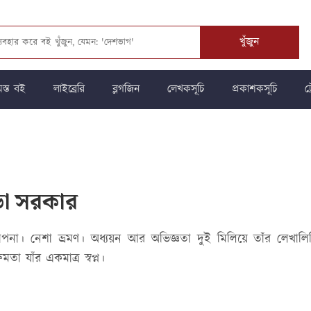
খুঁজুন
স্ত বই
লাইব্রেরি
ব্লগজিন
লেখকসূচি
প্রকাশকসূচি
ট্
িভা সরকার
যাপনা। নেশা ভ্রমণ। অধ্যয়ন আর অভিজ্ঞতা দুই মিলিয়ে তাঁর লেখাল
মতা যাঁর একমাত্র স্বপ্ন।