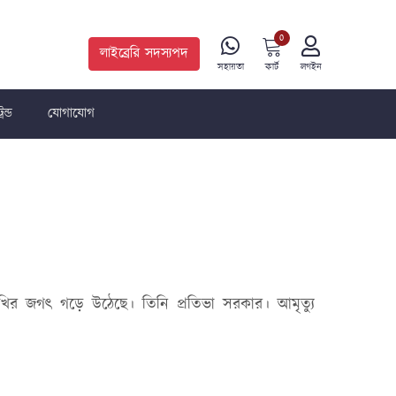
0
লাইব্রেরি সদস্যপদ
কার্ট
সহায়তা
লগইন
রেন্ড
যোগাযোগ
িখির জগৎ গড়ে উঠেছে। তিনি প্রতিভা সরকার। আমৃত্যু