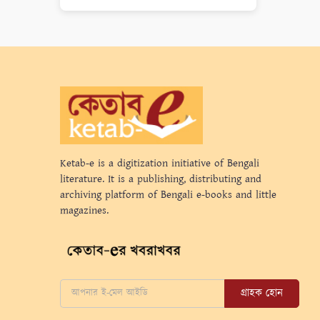
Ketab-e is a digitization initiative of Bengali
literature. It is a publishing, distributing and
archiving platform of Bengali e-books and little
magazines.
গ্রাহক হোন