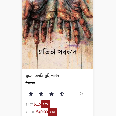
মুঠো-ভরতি নুড়িপাথর
ফিকশন
(0)
$1.5
$1.75
15%
₹40.00
₹60.00
34%