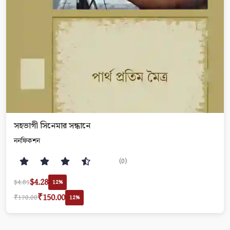
সহভাগী সিনেমার সন্ধানে
ননফিকশন
(0)
$4.28
$4.85
12%
₹150.00
₹170.00
12%