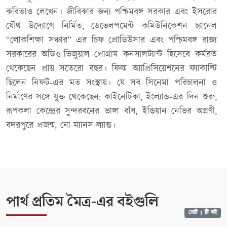
কবিতাও লেখেন। জীবিকার জন্য পশ্চিমবঙ্গ সরকার এবং ইসরোর
যৌথ উদ্যোগে নির্মিত, ডেভেলপমেন্ট কমিউনিকেশন চ্যানেল
“লোকশিক্ষা সঞ্চার” এর চিফ প্রোডিউসার এবং পশ্চিমবঙ্গ রাজ্য
সরকারের অডিও-ভিজুয়াল প্রোগ্রাম কনসালট্যান্ট হিসেবে কর্মরত
থেকেছেন প্রায় সতেরো বছর। ফিল্ম অ্যাপ্রিসিয়েশনের ফ্যাকাল্টি
ছিলেন নিফট-এর মত সংস্থায়। যে সব সিনেমা পরিচালনা ও
নির্মাণের সঙ্গে যুক্ত থেকেছেন: কাইনেটিকা, ইংল্যান্ড-এর দিন শুরু,
রূপকলা কেন্দ্রের সুন্দরবনের ভাঙ্গা বাঁধ, ইন্ডিয়ান নেভির অগ্রণী,
বদরপুরে প্রজন্ম, নো-ম্যানস-ল্যান্ড।
পার্থ প্রতিম মৈত্র-এর বইগুলি
মোট 1 টি বই