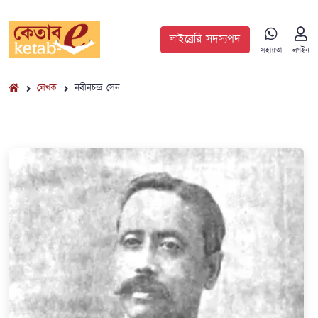
লাইব্রেরি সদস্যপদ
সহায়তা
লগইন
লেখক
নবীনচন্দ্র সেন