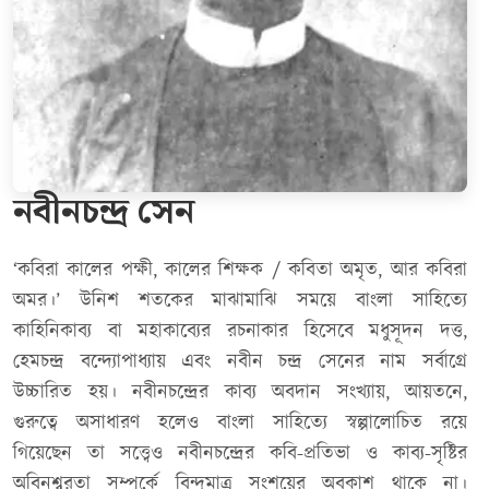
নবীনচন্দ্র সেন
‘কবিরা কালের পক্ষী, কালের শিক্ষক / কবিতা অমৃত, আর কবিরা
অমর।’ উনিশ শতকের মাঝামাঝি সময়ে বাংলা সাহিত্যে
কাহিনিকাব্য বা মহাকাব্যের রচনাকার হিসেবে মধুসূদন দত্ত,
হেমচন্দ্র বন্দ্যোপাধ্যায় এবং নবীন চন্দ্র সেনের নাম সর্বাগ্রে
উচ্চারিত হয়। নবীনচন্দ্রের কাব্য অবদান সংখ্যায়, আয়তনে,
গুরুত্বে অসাধারণ হলেও বাংলা সাহিত্যে স্বল্পালোচিত রয়ে
গিয়েছেন তা সত্ত্বেও নবীনচন্দ্রের কবি-প্রতিভা ও কাব্য-সৃষ্টির
অবিনশ্বরতা সম্পর্কে বিন্দুমাত্র সংশয়ের অবকাশ থাকে না।