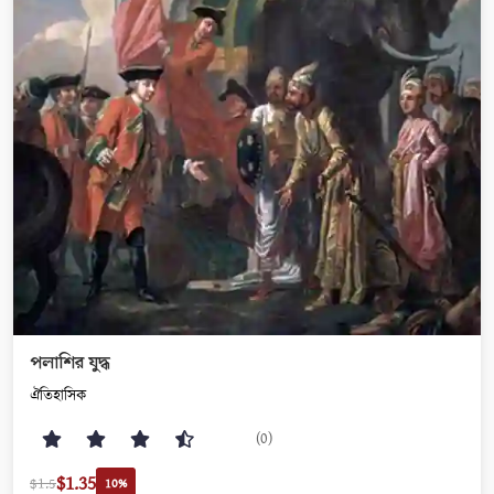
পলাশির যুদ্ধ
ঐতিহাসিক
(0)
$1.35
$1.5
10%