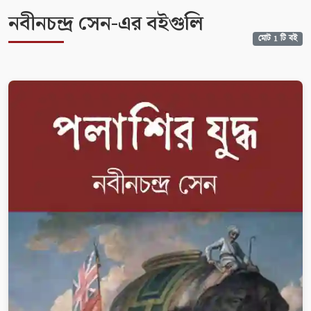
নবীনচন্দ্র সেন-এর বইগুলি
মোট 1 টি বই