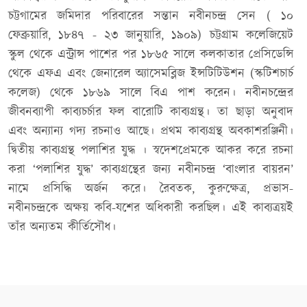
চট্টগামের জমিদার পরিবারের সন্তান নবীনচন্দ্র সেন ( ১০
ফেব্রুয়ারি, ১৮৪৭ - ২৩ জানুয়ারি, ১৯০৯) চট্টগ্রাম কলেজিয়েট
স্কুল থেকে এন্ট্রান্স পাশের পর ১৮৬৫ সালে কলকাতার প্রেসিডেন্সি
থেকে এফএ এবং জেনারেল অ্যাসেমব্লিজ ইন্সটিটিউশন (স্কটিশচার্চ
কলেজ) থেকে ১৮৬৯ সালে বিএ পাশ করেন। নবীনচন্দ্রের
জীবনব্যাপী কাব্যচর্চার ফল বারোটি কাব্যগ্রন্থ। তা ছাড়া অনুবাদ
এবং অন্যান্য গদ্য রচনাও আছে। প্রথম কাব্যগ্রন্থ অবকাশরঞ্জিনী।
দ্বিতীয় কাব্যগ্রন্থ পলাশির যুদ্ধ । স্বদেশপ্রেমকে আকর করে রচনা
করা ‘পলাশির যুদ্ধ’ কাব্যগ্রন্থের জন্য নবীনচন্দ্র ‘বাংলার বায়রন’
নামে প্রসিদ্ধি অর্জন করে। রৈবতক, কুরুক্ষেত্র, প্রভাস-
নবীনচন্দ্রকে অক্ষয় কবি-যশের অধিকারী করছিল। এই কাব্যত্রয়ই
তাঁর অন্যতম কীর্তিসৌধ।